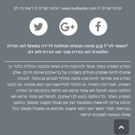
זכויות יוצרים © www.reutbarlev.com / זכויות יוצרים © רעות בר-לב
*האמור לעי"ל
אינו
מהווה הבטחה מוחלטת לירידה במשקל ו/או הורדת
כולסטרול ו/או הורדת סוכר ו/או הורדת לחץ דם.
המידע המופיע באתר מיועד להרחבת הידע האישי וההבנה הכללית בלבד כך
שתוכלו להיות שותפים פעילים בשמירה על בריאותכם ואיכות חייכם, אולם
המידע אינו מתיימר להיות ואינו מהווה תחליף לאבחון או טיפול, להנחיה
רפואית, חוות דעת רפואית, או תחליף להתייעצות עם רופא מומחה. אין לבצע
החלטה בנוגע לטיפול ו/או צמחי מרפא ו/או תרופה בהתבסס על המידע
המופיע באתר. כל החלטה בנוגע לבריאותכם, לטיפול ו/או צמחי מרפא ו/או
תרופה צריכה להיעשות באמצעות יעוץ עם מטפל מקצועי ומוסמך בתחום
הבריאות. תמיד חפשו ייעוץ רפואי מקצועי מהרופא או ממטפל מוסמך בכל
שאלה הנוגעת למצבכם הרפואי.
גלילה
לראש