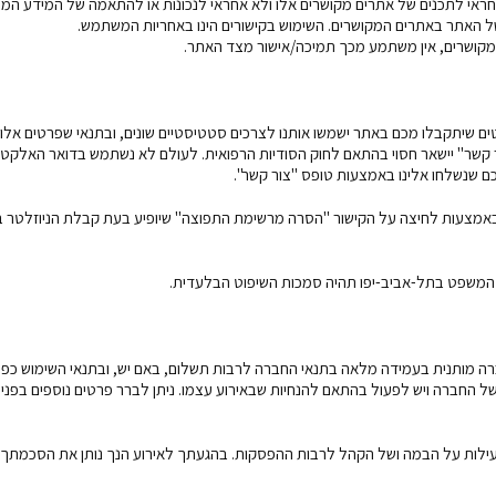
אחראי לתכנים של אתרים מקושרים אלו ולא אחראי לנכונות או להתאמה של המידע המו
ל האתר באתרים המקושרים. השימוש בקישורים הינו באחריות המשתמש.
המקושרים, אין משתמע מכך תמיכה/אישור מצד האתר.
יותכם. הפרטים שיתקבלו מכם באתר ישמשו אותנו לצרכים סטטיסטיים שונים, ובתנאי שפרטים אלו 
ר קשר" יישאר חסוי בהתאם לחוק הסודיות הרפואית. לעולם לא נשתמש בדואר האלקטר
ם שנשלחו אלינו באמצעות טופס "צור קשר".
מצעות לחיצה על הקישור "הסרה מרשימת התפוצה" שיופיע בעת קבלת הניוזלטר ב
י המשפט בתל-אביב-יפו תהיה סמכות השיפוט הבלעדית.
ה מותנית בעמידה מלאה בתנאי החברה לרבות תשלום, באם יש, ובתנאי השימוש כפי
 של החברה ויש לפעול בהתאם להנחיות שבאירוע עצמו. ניתן לברר פרטים נוספים בפנ
לל פעילות על הבמה ושל הקהל לרבות ההפסקות. בהגעתך לאירוע הנך נותן את הסכמתך