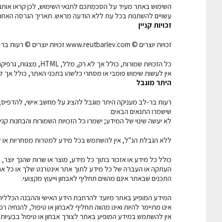
השימוש באתר מעיד על הסכמתכם לתנאי השימוש, לכן קראו אותם ב
עשויים להשתנות בכל עת ללא הודעה מראש. תאריך הגרסה האחרונה של תנ
זכויות קניין
זכויות יוצרים © www.reutbarlev.com זכויות יוצרים © רעות בר-לב
כל הזכויות שמורות, כולל אך לא רק, מלל, HTML, מצגות, גרפיקה וכן חומר מוצג של צד שלישי.
אין לעשות שימוש פומבי או מסחרי כלשהו בתכני האתר, כולל אך ל
היתר מוגבל
רעות בר-לב מעניקה היתר מוגבל להציג על מחשב אישי, להדפיס,
שישמרו התנאים הבאים:
לא יעשה שינוי של המידע; ישמרו כל הזכויות השמורות והבחנות קניינ
ללא הגבלת הנ"ל, אין להשתמש בכל מידע למטרות מסחריות או ל
כולל כל מידע או אזכור בתוך כל מידע, מוצר או שרות שהנך יוצר, 
העתקה או העברה של כל מידע לתוך אתר אינטרנט שלך או כל את
התכנים שבאתר אינם מהווים תחליף לאבחון וייעוץ מקצועי.
המידע המופיע באתר מיועד להרחבת הידע האישי וההבנה הכללית ב
אינו מתיימר להיות ואינו מהווה תחליף לאבחון או טיפול, להנחיה ר
אין להשתמש במידע המופיע באתר לצורך אבחון או טיפול בבעיות בר