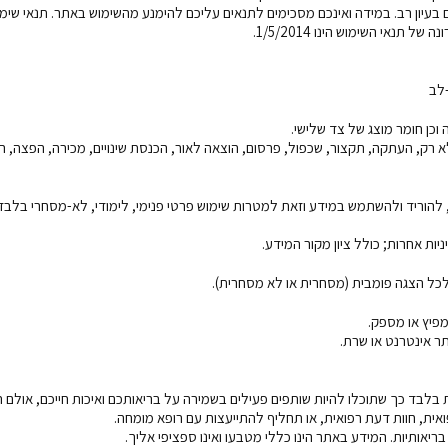
עיון רב. במידה ואינכם מסכימים לתנאים עליכם להימנע מהשימוש באתר. תנאי שימו
אי השימוש הינו 1/5/2014.
א רק, העתקה, תקצור, שכפול, פרסום, הוצאה לאור, הכנסת שינויים, מכירה, הפצה, ה
 להוריד ולהשתמש במידע וזאת למטרות שימוש פרטי פנימי, לימודי, לא-מסחרי בלבד
יות אחרות; כולל ציון מקור המידע.
כל הצגה פומבית (מסחרית או לא מסחרית).
מפיץ או מספק.
ר אינטרנט או שרת.
לבד כך שתוכלו להיות שותפים פעילים בשמירה על בריאותכם ואיכות חייכם, אולם 
פואית, חוות דעת רפואית, או תחליף להתייעצות עם רופא מומחה.
יאותיות. המידע באתר הינו כללי מטבעו ואינו ספציפי אליך.