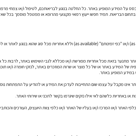
בסס על המידע המופיע באתר. כל החלטה בנוגע לבריאותכם, לטיפול ו/או צמחי מרפא 
תחום הבריאות. תמיד חפשו ייעוץ רפואי מקצועי מהרופא או ממטפל מוסמך בכל שא
המידע התכנים והשירותים המופיעים באתר ניתנים "כמות שהם" (as is) ו/או "כפי זמינותם" (as available) וללא אחריות מכל סוג שהוא בנוגע 
ר מתנער בזאת מכל אחריות מפורשת ו/או מכללא לגבי השימוש באתר, לרבות כל א
ית של המידע באתר או של כל מוצר או שרות המוזכרים באתר, לנזקי חומרה ו/או תוכנ
ש במידע המופיע באתר.
האתר אינו מקבל על עצמו שום התחייבות לעדכן את המידע או להודיע על התפתחות נוס
או באחריות כלשהם לאי אילו נזקים שיגרמו בקשר לתכני או שירותי האתר.
 האתר ו/או המרכז ו/או בעליו של האתר ו/או כלפי צוות היועצים, העורכים והכותבי