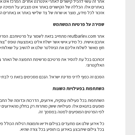
אתר זה עשוי להכיל קישורים לאתרי אינטרנט אחרים. המרכז אינו 
באתרים אלו. הכללה של הקישורים באתר אינו מצביע על תמיכה ש
אזכור לכל מידע, מוצר או שרות של צד שלישי באתר או באתרים 
שמירה על פרטיות המשתמש
אתר reutbarlev.com מתחייב בזאת לשמור על פרט
אתכם אישית. כל מידע אישי אשר ישלח אלינו באמצעות טופס "צו
חוץ מאשר לשלוח אליכם את הניוזלטר שלנו או להשיב על שאלותיכ
זכותכם בכל עת להסיר את פרטיכם מרשימת התפוצה של האתר בא
האלקטרוני.
הסכם זה כפוף לדיני מדינת ישראל. הנכם מסכימים בזאת כי לבת
השתתפות בפעילויות השונות
השתתפות בכל פעילות עסקית, אירועים, הדרכות וכדומה של החבר
מופעים בתנאים אלו. פעילויות שיווק מותרות רק בחלק מהאירועים
לפי הפרטים המופיעים למטה במסמך זה.
כל אירוע שלנו אנו מתעדים בצילום וידיאו ותמונות רגילות הכו
בכל צילום שיתבצע באירוע בו תופיע בכל צורה שהיא.