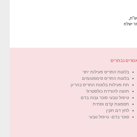
חרת בעמוד התשלום, ניתן לבטל כל עסקה שמתבצעת דרך האתר תוך 14 ימים ולקבל זיכוי כספי מלא, בניכוי 5% דמי ביטול (או 200 ש"ח,
 ההחזר ישלח
מרים נבחרים
בלוטת התריס פעילות יתר
בלוטת התריס סימפטומים
תת פעילות בלוטת התריס בהריון
תזונה להורדת כולסטרול
טיפול טבעי סוכר גבוה בדם
תסמונת קדם וסתית
לחץ דם תקין
סוכר בדם- טיפול טבעי