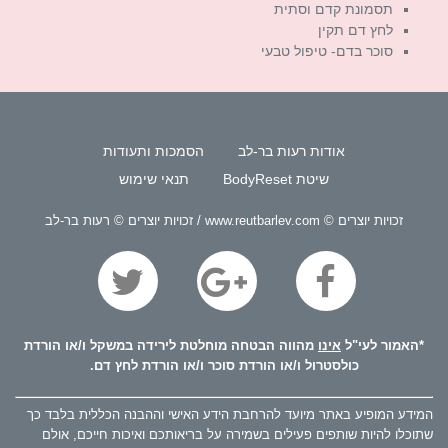
תסמונת קדם וסתית
לחץ דם תקין
סוכר בדם- טיפול טבעי
אודות רעות בר-לב
הסמכות ותעודות
שיטת BodyReset
תנאי שימוש
זכויות יוצרים © www.reutbarlev.com / זכויות יוצרים © רעות בר-לב
*האמור לעי"ל
אינו
מהווה הבטחה מוחלטת לירידה במשקל ו/או הורדת
כולסטרול ו/או הורדת סוכר ו/או הורדת לחץ דם.
המידע המופיע באתר מיועד להרחבת הידע האישי וההבנה הכללית בלבד כך
שתוכלו להיות שותפים פעילים בשמירה על בריאותכם ואיכות חייכם, אולם