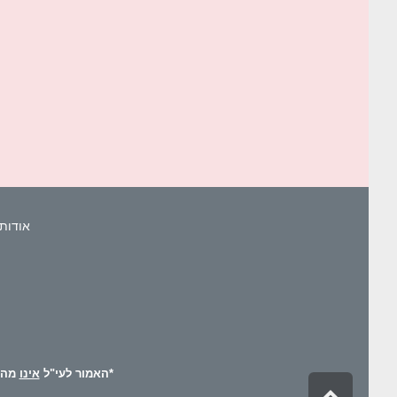
אודות 
*האמור לעי"ל
אינו
מהוו
גלילה