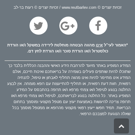
זכויות יוצרים © www.reutbarlev.com / זכויות יוצרים © רעות בר-לב
*האמור לעי"ל
אינו
מהווה הבטחה מוחלטת לירידה במשקל ו/או הורדת
כולסטרול ו/או הורדת סוכר ו/או הורדת לחץ דם.
המידע המופיע באתר מיועד להרחבת הידע האישי וההבנה הכללית בלבד כך
שתוכלו להיות שותפים פעילים בשמירה על בריאותכם ואיכות חייכם, אולם
המידע אינו מתיימר להיות ואינו מהווה תחליף לאבחון או טיפול, להנחיה
רפואית, חוות דעת רפואית, או תחליף להתייעצות עם רופא מומחה. אין לבצע
החלטה בנוגע לטיפול ו/או צמחי מרפא ו/או תרופה בהתבסס על המידע
המופיע באתר. כל החלטה בנוגע לבריאותכם, לטיפול ו/או צמחי מרפא ו/או
תרופה צריכה להיעשות באמצעות יעוץ עם מטפל מקצועי ומוסמך בתחום
הבריאות. תמיד חפשו ייעוץ רפואי מקצועי מהרופא או ממטפל מוסמך בכל
שאלה הנוגעת למצבכם הרפואי.
גלילה
לראש