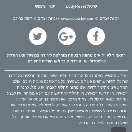
שיטת BodyReset
תנאי שימוש
זכויות יוצרים © www.reutbarlev.com / זכויות יוצרים © רעות בר-לב
*האמור לעי"ל
אינו
מהווה הבטחה מוחלטת לירידה במשקל ו/או הורדת
כולסטרול ו/או הורדת סוכר ו/או הורדת לחץ דם.
המידע המופיע באתר מיועד להרחבת הידע האישי וההבנה הכללית בלבד כך
שתוכלו להיות שותפים פעילים בשמירה על בריאותכם ואיכות חייכם, אולם
המידע אינו מתיימר להיות ואינו מהווה תחליף לאבחון או טיפול, להנחיה
רפואית, חוות דעת רפואית, או תחליף להתייעצות עם רופא מומחה. אין לבצע
החלטה בנוגע לטיפול ו/או צמחי מרפא ו/או תרופה בהתבסס על המידע
המופיע באתר. כל החלטה בנוגע לבריאותכם, לטיפול ו/או צמחי מרפא ו/או
תרופה צריכה להיעשות באמצעות יעוץ עם מטפל מקצועי ומוסמך בתחום
הבריאות. תמיד חפשו ייעוץ רפואי מקצועי מהרופא או ממטפל מוסמך בכל
שאלה הנוגעת למצבכם הרפואי.