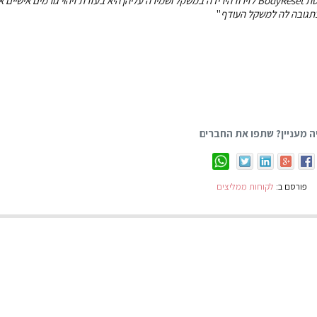
תודה לך נועם, סוד ההצלחה בשיטת BodyReset לזירוז הירידה במשקל ושמירה עליהן היא בעזרת זיהוי גורמים אישיי
כתגובה לה למשקל העודף
"
ה מעניין? שתפו את החברים
פורסם ב:
לקוחות ממליצים