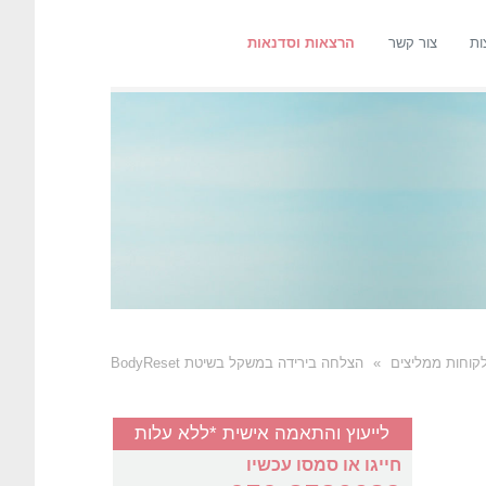
ות
צור קשר
הרצאות וסדנאות
קוחות ממליצים
»
הצלחה בירידה במשקל בשיטת BodyReset
לייעוץ והתאמה אישית *ללא עלות
חייגו או סמסו עכשיו