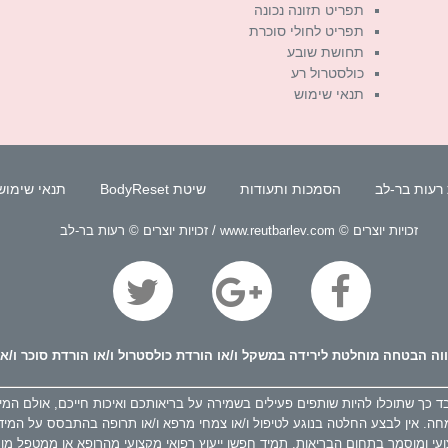
תפריט תזונה נכונה
תפריט לחולי סוכרת
תחושת שובע
כולסטרול רע
תנאי שימוש
רעות בר-לב
הסמכות ותעודות
שיטת BodyReset
תנאי שימוש
זכויות יוצרים © www.reutbarlev.com / זכויות יוצרים © רעות בר-לב
ה הבטחה מוחלטת לירידה במשקל ו/או הורדת כולסטרול ו/או הורדת סוכר ו/או
ך שתוכלו להיות שותפים פעילים בשמירה על בריאותכם ואיכות חייכם, אולם המידע א
חה. אין לבצע החלטה בנוגע לטיפול ו/או צמחי מרפא ו/או תרופה בהתבסס על המיד
עי ומוסמך בתחום הבריאות. תמיד חפשו ייעוץ רפואי מקצועי מהרופא או ממטפל מ