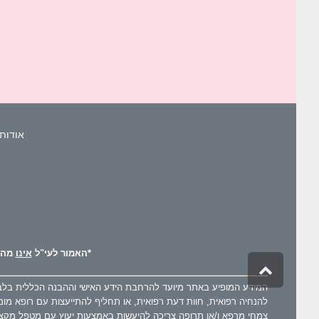
אודות 
*האמור לעי"ל
אינו
מהוו
גלילה
לראש
המידע המופיע באתר מיועד להרחבת הידע האישי וההבנה הכללית בלבד כ
העמוד
להנחיה רפואית, חוות דעת רפואית, או תחליף להתייעצות עם רופא מומ
צמחי מרפא ו/או תרופה צריכה להיעשות באמצעות יעוץ עם מטפל מקצו