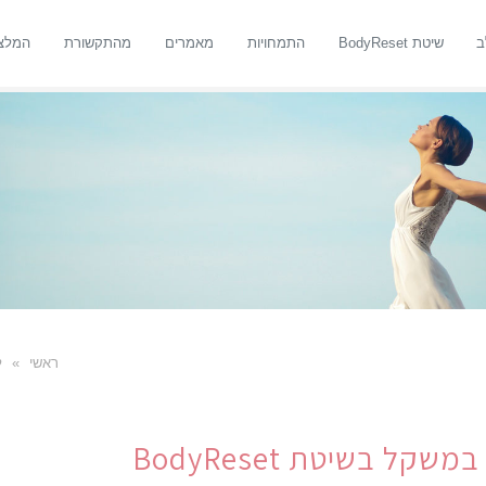
ב
שיטת BodyReset
התמחויות
מאמרים
מהתקשורת
המלצ
ראשי
»
ל
ל בשיטת BodyReset