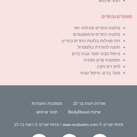
תנאי שימוש
מאמרים נבחרים
בלוטת התריס פעילות יתר
בלוטת התריס סימפטומים
תת פעילות בלוטת התריס בהריון
תזונה להורדת כולסטרול
טיפול טבעי סוכר גבוה בדם
תסמונת קדם וסתית
לחץ דם תקין
סוכר בדם- טיפול טבעי
אודות רעות בר-לב
הסמכות ותעודות
שיטת BodyReset
תנאי שימוש
זכויות יוצרים © www.reutbarlev.com / זכויות יוצרים © רעות בר-לב