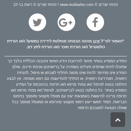
זכויות יוצרים © www.reutbarlev.com / זכויות יוצרים © רעות בר-לב
*האמור לעי"ל
אינו
מהווה הבטחה מוחלטת לירידה במשקל ו/או הורדת
כולסטרול ו/או הורדת סוכר ו/או הורדת לחץ דם.
המידע המופיע באתר מיועד להרחבת הידע האישי וההבנה הכללית בלבד כך
שתוכלו להיות שותפים פעילים בשמירה על בריאותכם ואיכות חייכם, אולם
המידע אינו מתיימר להיות ואינו מהווה תחליף לאבחון או טיפול, להנחיה
רפואית, חוות דעת רפואית, או תחליף להתייעצות עם רופא מומחה. אין לבצע
החלטה בנוגע לטיפול ו/או צמחי מרפא ו/או תרופה בהתבסס על המידע
המופיע באתר. כל החלטה בנוגע לבריאותכם, לטיפול ו/או צמחי מרפא ו/או
תרופה צריכה להיעשות באמצעות יעוץ עם מטפל מקצועי ומוסמך בתחום
הבריאות. תמיד חפשו ייעוץ רפואי מקצועי מהרופא או ממטפל מוסמך בכל
שאלה הנוגעת למצבכם הרפואי.
גלילה
לראש