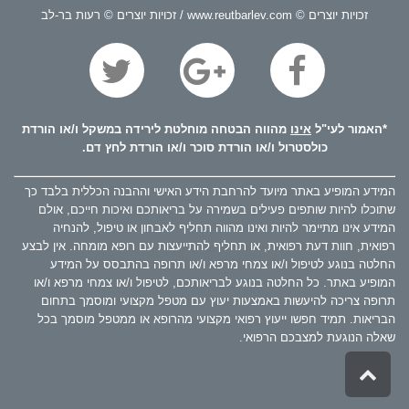
זכויות יוצרים © www.reutbarlev.com / זכויות יוצרים © רעות בר-לב
*האמור לעי"ל
אינו
מהווה הבטחה מוחלטת לירידה במשקל ו/או הורדת
כולסטרול ו/או הורדת סוכר ו/או הורדת לחץ דם.
המידע המופיע באתר מיועד להרחבת הידע האישי וההבנה הכללית בלבד כך
שתוכלו להיות שותפים פעילים בשמירה על בריאותכם ואיכות חייכם, אולם
המידע אינו מתיימר להיות ואינו מהווה תחליף לאבחון או טיפול, להנחיה
רפואית, חוות דעת רפואית, או תחליף להתייעצות עם רופא מומחה. אין לבצע
החלטה בנוגע לטיפול ו/או צמחי מרפא ו/או תרופה בהתבסס על המידע
המופיע באתר. כל החלטה בנוגע לבריאותכם, לטיפול ו/או צמחי מרפא ו/או
תרופה צריכה להיעשות באמצעות יעוץ עם מטפל מקצועי ומוסמך בתחום
הבריאות. תמיד חפשו ייעוץ רפואי מקצועי מהרופא או ממטפל מוסמך בכל
שאלה הנוגעת למצבכם הרפואי.
גלילה
לראש