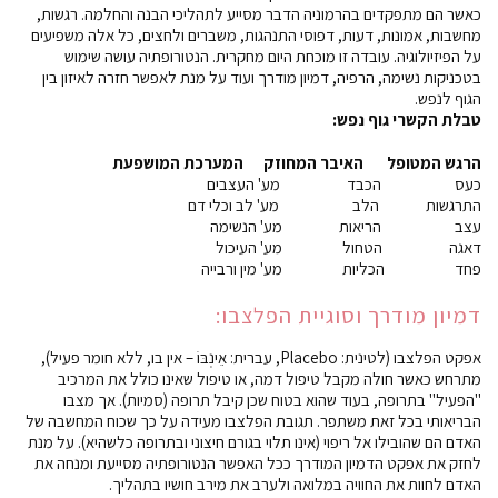
כאשר הם מתפקדים בהרמוניה הדבר מסייע לתהליכי הבנה והחלמה. רגשות,
מחשבות, אמונות, דעות, דפוסי התנהגות, משברים ולחצים, כל אלה משפיעים
על הפיזיולוגיה. עובדה זו מוכחת היום מחקרית. הנטורופתיה עושה שימוש
בטכניקות נשימה, הרפיה, דמיון מודרך ועוד על מנת לאפשר חזרה לאיזון בין
הגוף לנפש.
טבלת הקשרי גוף נפש:
הרגש המטופל האיבר המחוזק המערכת המושפעת
כעס הכבד מע' העצבים
התרגשות הלב מע' לב וכלי דם
עצב הריאות מע' הנשימה
דאגה הטחול מע' העיכול
פחד הכליות מע' מין ורבייה
דמיון מודרך וסוגיית הפלצבו:
אפקט הפלצבו (לטינית: Placebo, עברית: אֵינְבּוֹ – אין בו, ללא חומר פעיל),
מתרחש כאשר חולה מקבל טיפול דמה, או טיפול שאינו כולל את המרכיב
"הפעיל" בתרופה, בעוד שהוא בטוח שכן קיבל תרופה (סמיות). אך מצבו
הבריאותי בכל זאת משתפר. תגובת הפלצבו מעידה על כך שכוח המחשבה של
האדם הם שהובילו אל ריפוי (אינו תלוי בגורם חיצוני ובתרופה כלשהיא). על מנת
לחזק את אפקט הדמיון המודרך ככל האפשר הנטורופתיה מסייעת ומנחה את
האדם לחוות את החוויה במלואה ולערב את מירב חושיו בתהליך.