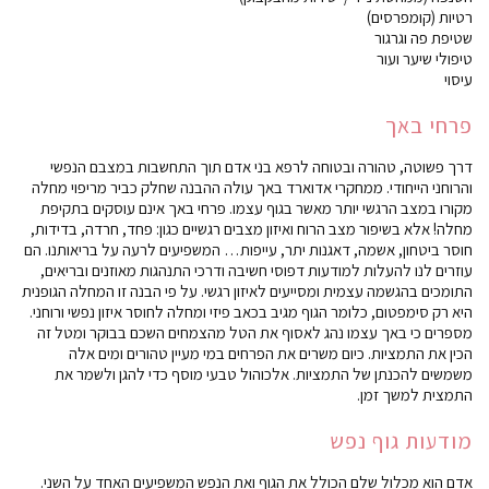
רטיות (קומפרסים)
שטיפת פה וגרגור
טיפולי שיער ועור
עיסוי
פרחי באך
דרך פשוטה, טהורה ובטוחה לרפא בני אדם תוך התחשבות במצבם הנפשי
והרוחני הייחודי. ממחקרי אדוארד באך עולה ההבנה שחלק כביר מריפוי מחלה
מקורו במצב הרגשי יותר מאשר בגוף עצמו. פרחי באך אינם עוסקים בתקיפת
מחלה! אלא בשיפור מצב הרוח ואיזון מצבים רגשיים כגון: פחד, חרדה, בדידות,
חוסר ביטחון, אשמה, דאגנות יתר, עייפות… המשפיעים לרעה על בריאותנו. הם
עוזרים לנו להעלות למודעות דפוסי חשיבה ודרכי התנהגות מאוזנים ובריאים,
התומכים בהגשמה עצמית ומסייעים לאיזון רגשי. על פי הבנה זו המחלה הגופנית
היא רק סימפטום, כלומר הגוף מגיב בכאב פיזי ומחלה לחוסר איזון נפשי ורוחני.
מספרים כי באך עצמו נהג לאסוף את הטל מהצמחים השכם בבוקר ומטל זה
הכין את התמציות. כיום משרים את הפרחים במי מעיין טהורים ומים אלה
משמשים להכנתן של התמציות. אלכוהול טבעי מוסף כדי להגן ולשמר את
התמצית למשך זמן.
מודעות גוף נפש
אדם הוא מכלול שלם הכולל את הגוף ואת הנפש המשפיעים האחד על השני.