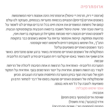
ארומתרפיה
(ארומה = ריח, תרפיה = טיפול) ארומתרפיה הינה אומנות ריפוי המשתמשת
בשמנים אתרים (נדיפים) המצויים בכמויות מזעריות בצמחים, מעניקה לנו עולם
קסום של ניחוחות המשפרים את איכות חיינו בכל הרבדים ועוזרים לנו לשמור על
בריאות טובה יותר. שיטת טיפול חשובה ברפואה הטבעית ובקוסמטיקה טבעית.
לשמנים האתריים תכונות ריפוי מוכחות מחקרית! הן מעניקות בריאות ויופי,
מרגיעות ומחזקות. קיימות אינספור עדויות על שימוש בשמנים כבר בתקופת
התנ"ך, אלו שימשו בטקסים דתיים ולשימוש רפואי וקוסמטי.
כיצד השמנים האתריים משפיעים עלינו?
המולקולות של השמנים האתריים מתפזרות באוויר ברגע שהם מתנדפים. כאשר
אדם שואף את האוויר באפו יש קולטני ריח המעבירים מידע למערכת הלימבית
שבמוח.
המערכת הלימבית- האחראית על הרגשות זו אחת הסיבות ליכולת של הריחות
לעורר בנו רגשות השונים. אחראית על ייצור ההורמונים בגוף. אחראית על תפקוד
תקין של מערכות הגוף בניהן המערכת החיסונית ומערכת העצבים. מכיוון
שהמולקולות של השמנים האתריים מגיעות בסופו של דבר למחזור הדם הן
משפיעות לטובה על כל תא ותא בגופנו.
אופני שימוש מקובלות:
אמבטיה
שאיפת אדים (טפטוף במים חמים)
אידוי (במבער/ נורת חשמל)
הסנפה (ממחטת נייר / ישירות מהבקבוק)