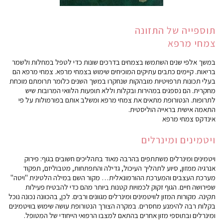
תוספייה של התזונה
צמחי מרפא
במשך אלפי שנים השתמשו בצמחים בדרכים שונות כדי לטפל במחלות ולשמר
בריאות. קיימים כתבים עתיקים המוכיחים שימוש בצמחי מרפא. צמחי מרפא הם
בעלי תכונות תרפויטיות מובהקות שנחקרו במשך השנים כלומר תרומתם מוכחת
מחקרית. הם נספגים במהירות ובקלות וללא תופעות הלוואי המרובות שיש
לתרופות. הנטורופת מתאים את צמחי מרפא ומשלב אותם בפורמולות על פי
התאמה אישית בראייה הוליסטית.
אינדקס צמחי מרפא
ויטמינים ומינרלים
ויטמינים ומינרלים משתתפים בהרבה מאוד בתהליכים חשובים בגוף: פירוק
אנרגיה ממזון, סיוע לתהליך העיכול, גדילה והתפתחות, מטבוליזם, תפקוד
מערכת העצבים והמערכת ההורמונאלית… מקור השם במילה הלטינית "ויטה"
שפירושה חיים. הגוף זקוק לכמויות קטנות ביותר מהם כדי להבטיח פעילות
תקינה. מקורות המזון לוויטמינים ומינרלים מגוונים ורבים. לכן, בהכוונה נכונה נוכל
בקלות רבה להימנע מחסרים. במקרה הצורך הנטורופת עושה שימוש בוויטמינים
ומינרלים ובתוספי מזון אחרים בהתאם למצבו הרפואי הייחודי של המטופל.