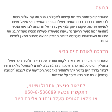
תנועה
הנטורופתיה מייחסת חשיבות עצומה לפעילות גופנית ותנועה. אלו תורמות
לבריאותנו בדרכים רבות מספור. פעילות גופנית משמשת כלי טיפולי עצום
למניעת מחלות, שיקום וחיזוק הגוף ואין עוררין על תרומתה לבריאות הנפש
(תחושת "כוח נפשי" ההיפך מ"עייפות נפשית"). פעילות גופנית מעוררת בנו את
החיוניות והאנרגטיות ומעצימה בנו את תחושת ההנאה מהחיים והרצון למצות
אותם.
הדרכה לאורח חיים בריא
הנטורופתיה מעודדת את האדם לקחת אחריות על בריאותו ולהיות חלק פעיל
בתהליך הטיפולי. נטורופתיה מלמדת ונותנת כלים לאדם להסתכל על אורח חייו
לבחור בדרך חיים בריאה יותר ולהחזיר לאדם את המודעות שלו לעצמו (הקשבה
עצמית). אורח חיים בריא שומר על הבריאות.
לתיאום פגישת אתחול ושינוי,
התקשרו עכשיו 050-8-536689
או מלאו הטופס מעלה ונחזור אליכם היום