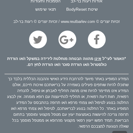
אודות רעות בר-לב
הסמכות ותעודות
שיטת BodyReset
תנאי שימוש
זכויות יוצרים © www.reutbarlev.com / זכויות יוצרים © רעות בר-לב
*האמור לעי"ל
אינו
מהווה הבטחה מוחלטת לירידה במשקל ו/או הורדת
כולסטרול ו/או הורדת סוכר ו/או הורדת לחץ דם.
המידע המופיע באתר מיועד להרחבת הידע האישי וההבנה הכללית בלבד כך
שתוכלו להיות שותפים פעילים בשמירה על בריאותכם ואיכות חייכם, אולם
המידע אינו מתיימר להיות ואינו מהווה תחליף לאבחון או טיפול, להנחיה
רפואית, חוות דעת רפואית, או תחליף להתייעצות עם רופא מומחה. אין לבצע
החלטה בנוגע לטיפול ו/או צמחי מרפא ו/או תרופה בהתבסס על המידע
המופיע באתר. כל החלטה בנוגע לבריאותכם, לטיפול ו/או צמחי מרפא ו/או
תרופה צריכה להיעשות באמצעות יעוץ עם מטפל מקצועי ומוסמך בתחום
הבריאות. תמיד חפשו ייעוץ רפואי מקצועי מהרופא או ממטפל מוסמך בכל
שאלה הנוגעת למצבכם הרפואי.