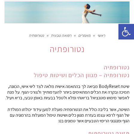
פתח סרגל נגישות
ראשי
»
מאמרים
»
רפואה טבעית
»
נטורופתיה
נטורופתיה
נטורופתיה
נטורופתיה – מגוון הכלים ושיטות טיפול
שיטת BodyReset מביאה לך בהתאמה אישית מלאה לצד ליווי אישי, הכוונה,
תמיכה ובקרה את הכלים המתאימים ביותר להעדפותייך ולצורכי הגוף. על מנת
לאפשר מימוש פוטנציאל בריאותי ומלא ולטפל בבעיות באופן טבעי, בריא ויעיל.
השיטה, אשר בליבה כולל את הנטורופתיה פועלת למען עידוד יכולתו המולדת
של הגוף לרפא עצמו בעזרת מגוון כלים ושיטות טיפול הפועלות בהרמוניה עם
הגוף ומנגנוני הריפוי הטבעיים אשר טמונים בנו:
תזונה נטורופתית