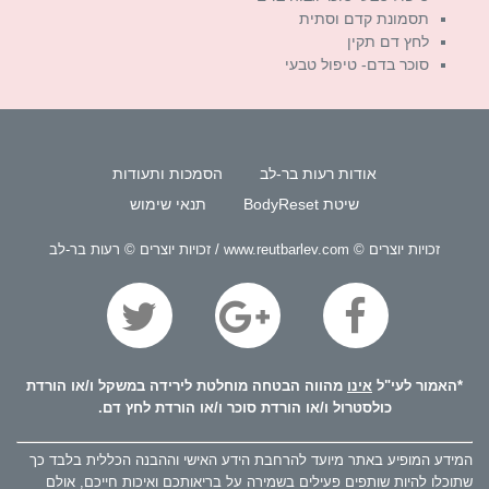
תסמונת קדם וסתית
לחץ דם תקין
סוכר בדם- טיפול טבעי
אודות רעות בר-לב
הסמכות ותעודות
שיטת BodyReset
תנאי שימוש
זכויות יוצרים © www.reutbarlev.com / זכויות יוצרים © רעות בר-לב
*האמור לעי"ל
אינו
מהווה הבטחה מוחלטת לירידה במשקל ו/או הורדת
כולסטרול ו/או הורדת סוכר ו/או הורדת לחץ דם.
המידע המופיע באתר מיועד להרחבת הידע האישי וההבנה הכללית בלבד כך
שתוכלו להיות שותפים פעילים בשמירה על בריאותכם ואיכות חייכם, אולם