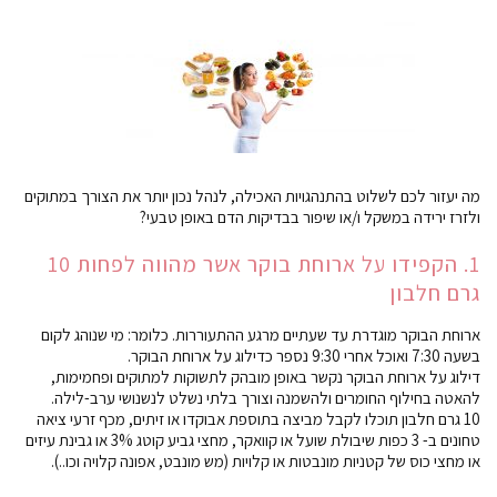
מה יעזור לכם לשלוט בהתנהגויות האכילה, לנהל נכון יותר את הצורך במתוקים
ולזרז ירידה במשקל ו/או שיפור בבדיקות הדם באופן טבעי?
1. הקפידו על ארוחת בוקר אשר מהווה לפחות 10
גרם חלבון
ארוחת הבוקר מוגדרת עד שעתיים מרגע ההתעוררות. כלומר: מי שנוהג לקום
בשעה 7:30 ואוכל אחרי 9:30 נספר כדילוג על ארוחת הבוקר.
דילוג על ארוחת הבוקר נקשר באופן מובהק לתשוקות למתוקים ופחמימות,
להאטה בחילוף החומרים ולהשמנה וצורך בלתי נשלט לנשנושי ערב-לילה.
10 גרם חלבון תוכלו לקבל מביצה בתוספת אבוקדו או זיתים, מכף זרעי ציאה
טחונים ב- 3 כפות שיבולת שועל או קוואקר, מחצי גביע קוטג 3% או גבינת עיזים
או מחצי כוס של קטניות מונבטות או קלויות (מש מונבט, אפונה קלויה וכו..).