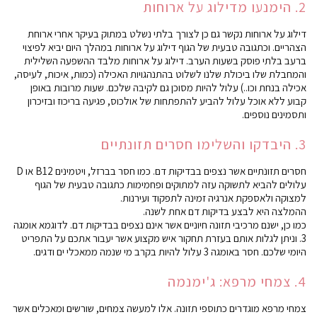
2. הימנעו מדילוג על ארוחות
דילוג על ארוחות נקשר גם כן לצורך בלתי נשלט במתוק בעיקר אחרי ארוחת
הצהריים. וכתגובה טבעית של הגוף דילוג על ארוחות במהלך היום יביא לפיצוי
ברעב בלתי פוסק בשעות הערב. דילוג על ארוחות מלבד ההשפעה השלילית
והמחבלת שלו ביכולת שלנו לשלוט בהתנהגויות האכילה (כמות, איכות, לעיסה,
אכילה בנחת וכו..) עלול להיות מסוכן גם לקיבה שלכם. שעות מרובות באופן
קבוע ללא אוכל עלול להביע להתפתחות של אולכוס, פגיעה בריכוז ובזיכרון
ותסמינים נוספים.
3. היבדקו והשלימו חסרים תזונתיים
חסרים תזונתיים אשר נצפים בבדיקות דם. כמו חסר בברזל, ויטמינים B12 או D
עלולים להביא לתשוקה עזה למתוקים ופחמימות כתגובה טבעית של הגוף
למצוקה ולאספקת אנרגיה זמינה לתפקוד ועירנות.
ההמלצה היא לבצע בדיקות דם אחת לשנה.
כמו כן, ישנם מרכיבי תזונה חיוניים אשר אינם נצפים בבדיקות דם. לדוגמא אומגה
3. וניתן לגלות אותם בעזרת תחקור איש מקצוע אשר יעבור אתכם על התפריט
היומי שלכם. חסר באומגה 3 עלול להיות בקרב מי שנמה ממאכלי ים ודגים.
4. צמחי מרפא: ג'ימנמה
צמחי מרפא מוגדרים כתוספי תזונה. אלו למעשה צמחים, שורשים ומאכלים אשר