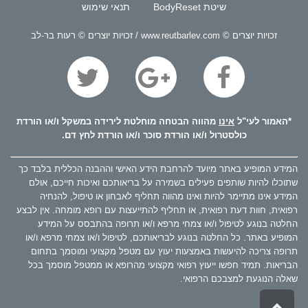
שיטת BodyReset
תנאי שימוש
זכויות יוצרים © www.reutbarlev.com / זכויות יוצרים © רעות בר-לב
*האמור לעי"ל
אינו
מהווה הבטחה מוחלטת לירידה במשקל ו/או הורדת
כולסטרול ו/או הורדת סוכר ו/או הורדת לחץ דם.
המידע המופיע באתר מיועד להרחבת הידע האישי וההבנה הכללית בלבד כך
שתוכלו להיות שותפים פעילים בשמירה על בריאותכם ואיכות חייכם, אולם
המידע אינו מתיימר להיות ואינו מהווה תחליף לאבחון או טיפול, להנחיה
רפואית, חוות דעת רפואית, או תחליף להתייעצות עם רופא מומחה. אין לבצע
החלטה בנוגע לטיפול ו/או צמחי מרפא ו/או תרופה בהתבסס על המידע
המופיע באתר. כל החלטה בנוגע לבריאותכם, לטיפול ו/או צמחי מרפא ו/או
תרופה צריכה להיעשות באמצעות יעוץ עם מטפל מקצועי ומוסמך בתחום
הבריאות. תמיד חפשו ייעוץ רפואי מקצועי מהרופא או ממטפל מוסמך בכל
שאלה הנוגעת למצבכם הרפואי.
גלילה