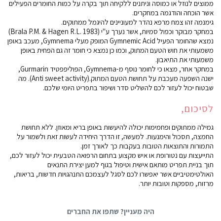
ממוצים לנוזל או כמוסה וניתנים ללקיחה תוך בקרה על כמות החומרים הפעילים
אשר הוכחה והודגמה במחקרים.
גימנמה זהו צמח מרפא נהדר למעוניינים להיגמל ממתוקים.
במחקר מבוקר וכפול סמיות, אשר נערך ע"י (Brala P.M. & Hagen R.L. 1983)
נמצא שהחומר הפעיל Gymnemic Acid המופק מעלי Gymnema, מעכב באופן
משמעותי את חוש הטעם המתוק, וכמו כן נמצא כי חומר זה גם הפחית באופן
משמעותי את התיאבון.
במחקר אחר, מצאו כי לחומר נוסף מ-Gymnema, הפוליפפטיד Gurmarin,
ישנה השפעה מעכבת על תחושת הטעם המתוק.(Anti sweet activity). מה
שבטוח יכול לעזור לכם להשליט סדר ושיפור בתפריט היומי שלכם.
לסיכום,
גמילה ממתוקים ופחמימות יכולה להיעשות באופן בריא ומאוזן. ללא תחושת
החמצה, תסכול והימנעות. למעשה, זו הדרך היחידה לעשות זאת ולשמור על
התמורות והתוצאות הטובות בעקבות כך לאורך זמן.
התייעצות עם נטורופת או איש מקצוע בתחום הרפואה הטבעית יכול לעזור לכם,
תוך בניית תפריט מותאם אישית וטיפול בגוף למען יצירת התנאים
האולטימטיביים אשר יאפשרו לכם לסגל לעצמכם התנהגויות חדשות, בריאות,
מרזות, מספקות וטובות יותר.
היה מעניין? שתפו את החברים