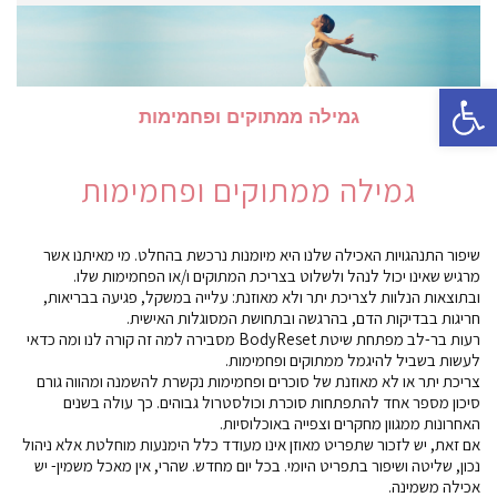
פתח סרגל נגישות
גמילה ממתוקים ופחמימות
גמילה ממתוקים ופחמימות
שיפור התנהגויות האכילה שלנו היא מיומנות נרכשת בהחלט. מי מאיתנו אשר
מרגיש שאינו יכול לנהל ולשלוט בצריכת המתוקים ו/או הפחמימות שלו.
ובתוצאות הנלוות לצריכת יתר ולא מאוזנת: עלייה במשקל, פגיעה בבריאות,
חריגות בבדיקות הדם, בהרגשה ובתחושת המסוגלות האישית.
רעות בר-לב מפתחת שיטת BodyReset מסבירה למה זה קורה לנו ומה כדאי
לעשות בשביל להיגמל ממתוקים ופחמימות.
צריכת יתר או לא מאוזנת של סוכרים ופחמימות נקשרת להשמנה ומהווה גורם
סיכון מספר אחד להתפתחות סוכרת וכולסטרול גבוהים. כך עולה בשנים
האחרונות ממגוון מחקרים וצפייה באוכלוסיות.
אם זאת, יש לזכור שתפריט מאוזן אינו מעודד כלל הימנעות מוחלטת אלא ניהול
נכון, שליטה ושיפור בתפריט היומי. בכל יום מחדש. שהרי, אין מאכל משמין- יש
אכילה משמינה.