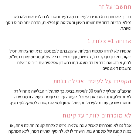
תחשבו על זה
בדרך לארוחת החג הזכירו לעצכם כמה נעים וחשוב לכם להיראות ולהרגיש
נפלא. הרי זה ברור שתחושתו האיזון והשליטה הן נפלאות, הרבה יותר מביס נוסף
ומיותר.
ארוחה 1= צלחת 1
הקפידו לא לחרוג מכמות הצלחת שהקצבתם לעצמכם. כדאי שהצלחת תכיל
ירקות וחלבון בעיקר כדג, קציצות, עוף ובשר. כדי להימנע מפחמימות כתפו"א,
לחם, אורז.. ואם כבר אז רק מעט. קחו בחשבון שסלטים עתירי רוטב אינם
נחשבים דיאטטיים.
הקפידו על לעיסה ואכילה בנחת
הרמב"ם המליץ ללעוס 30 לעיסות בביס. כך שתהליך הבליעה מתחיל רק
לאחר שלעסתם היטב את האוכל. לעיסה עד כדי עיסה. פעולה זו מבטיחה
תחושת שובע, עוזרת לעיכול תקין של המזון ונמצאה קשורה למשקל גוף תקין.
לא מוכרחים לוותר על קינוח
אבל גם לא מוכרחים לאכול עוגה שלמה. מזיגו לצלחת קטנה חתיכה אחת, או
כמות קטנה של מספר עוגות והישתדלו לא להוסיף. שתייה חמה, ללא המתקה