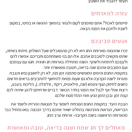
תעזור להגביר את השובע.
עזרה למארחים
סיימתם לאכול? אתם מוזמנים לקום ולעזור בהמשך ההגשה או בפינוי, במקום
לשבת ולתכנן את המנה הבאה.
אנשים סביבכם
זכרו שההנאה מארוחת החג היא לא רק מהמאכלים שעל השולחן. פיתחו בשיחה,
שתפו והקשיבו לסובבים אתכם. אלו הם בני משפחתכם וחבריכם. אפשרו להם
ולעצכם להיפתח ולשתף. השנה מתחילה בארוחת חג חגיגית. חגגו עם עצמכם
ועם הסובבים אתכם שנה בריאה, חטובה ומאושרת יותר.
בתקופת החגים והימים החופשיים מתפנה זמן פנוי, לא רק לחשבון נפש והצבת
מטרות לשנה הקרובה אלא גם שעות פנויות להיחשף לתחביבים בריאים חדשים
כחוגים לחיזוק הגוף והנפש (יוגה, פילאטיס, ריקוד, סלסלה..), הליכות בטבע,
ריצות ואולי אף לנצל את המנוי בחדר הכושר. דברים שדחיתם לרגע שיהיה לכם
קצת זמן. ובכן הזמן הגיע וזוהי ההזדמנות שלכם.
הצבת היעד: בתקופת החגים הנוכחית לשמור על תוצאות ההרזיה ולשפר את
הבריאות, הנראות וההרגשה בהחלט ישאיר אתכם בדרך הנכונה. בואו נתחיל כבר
מהארוחה הראשונה בשנה הקרובה- ארוחת ערב החג.
מאחלים לך חג שמח ושנה בריאה, טובה ומאושרת