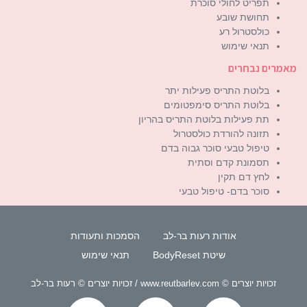
תפריט לחולי סוכרת
תחושת שובע
כולסטרול רע
תנאי שימוש
מאמרים נבחרים
בלוטת התריס פעילות יתר
בלוטת התריס סימפטומים
תת פעילות בלוטת התריס בהריון
תזונה להורדת כולסטרול
טיפול טבעי סוכר גבוה בדם
תסמונת קדם וסתית
לחץ דם תקין
סוכר בדם- טיפול טבעי
אודות רעות בר-לב
הסמכות ותעודות
שיטת BodyReset
תנאי שימוש
זכויות יוצרים © www.reutbarlev.com / זכויות יוצרים © רעות בר-לב