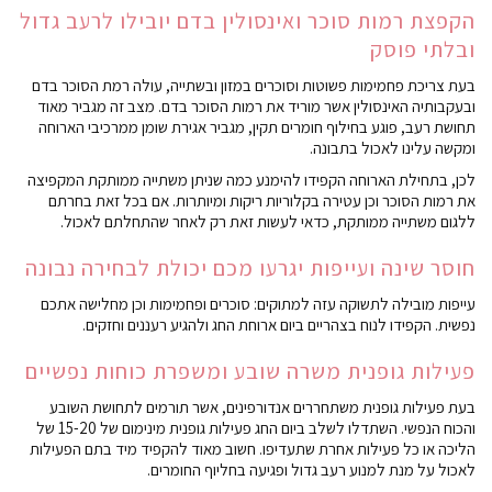
הקפצת רמות סוכר ואינסולין בדם יובילו לרעב גדול
ובלתי פוסק
בעת צריכת פחמימות פשוטות וסוכרים במזון ובשתייה, עולה רמת הסוכר בדם
ובעקבותיה האינסולין אשר מוריד את רמות הסוכר בדם. מצב זה מגביר מאוד
תחושת רעב, פוגע בחילוף חומרים תקין, מגביר אגירת שומן ממרכיבי הארוחה
ומקשה עלינו לאכול בתבונה.
לכן, בתחילת הארוחה הקפידו להימנע כמה שניתן משתייה ממותקת המקפיצה
את רמות הסוכר וכן עטירה בקלוריות ריקות ומיותרות. אם בכל זאת בחרתם
ללגום משתייה ממותקת, כדאי לעשות זאת רק לאחר שהתחלתם לאכול.
חוסר שינה ועייפות יגרעו מכם יכולת לבחירה נבונה
עייפות מובילה לתשוקה עזה למתוקים: סוכרים ופחמימות וכן מחלישה אתכם
נפשית. הקפידו לנוח בצהריים ביום ארוחת החג ולהגיע רעננים וחזקים.
פעילות גופנית משרה שובע ומשפרת כוחות נפשיים
בעת פעילות גופנית משתחררים אנדורפינים, אשר תורמים לתחושת השובע
והכוח הנפשי. השתדלו לשלב ביום החג פעילות גופנית מינימום של 15-20 של
הליכה או כל פעילות אחרת שתעדיפו. חשוב מאוד להקפיד מיד בתם הפעילות
לאכול על מנת למנוע רעב גדול ופגיעה בחליוף החומרים.