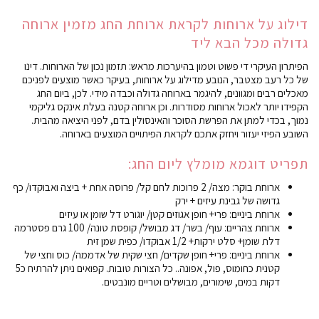
דילוג על ארוחות לקראת ארוחת החג מזמין ארוחה
גדולה מכל הבא ליד
הפיתרון העיקרי די פשוט וטמון בהיערכות מראש: תזמון נכון של הארוחות. דינו
של כל רעב מצטבר, הנובע מדילוג על ארוחות, בעיקר כאשר מוצעים לפניכם
מאכלים רבים ומגוונים, להיגמר בארוחה גדולה וכבדה מידי. לכן, ביום החג
הקפידו יותר לאכול ארוחות מסודרות. וכן ארוחה קטנה בעלת אינקס גליקמי
נמוך, בכדי למתן את הפרשת הסוכר והאינסולין בדם, לפני היציאה מהבית.
השובע הפיזי יעזור ויחזק אתכם לקראת הפיתויים המוצעים בארוחה.
תפריט דוגמא מומלץ ליום החג:
ארוחת בוקר: מצה/ 2 פרוכות לחם קל/ פרוסה אחת + ביצה ואבוקדו/ כף
גדושה של גבינת עיזים + ירק
ארוחת ביניים: פרי+ חופן אגוזים קטן/ יוגורט דל שומן או עיזים
ארוחת צהריים: עוף/ בשר/ דג מבושל/ קופסת טונה/ 100 גרם פסטרמה
דלת שומן+ סלט ירקות+ 1/2 אבוקדו/ כפית שמן זית
ארוחת ביניים: פרי+ חופן שקדים/ חצי שקית של אדממה/ כוס וחצי של
קטנית כחומוס, פול, אפונה.. כל הצורות טובות. קפואים ניתן להרתיח כ5
דקות במים, שימורים, מבושלים וטריים מונבטים.