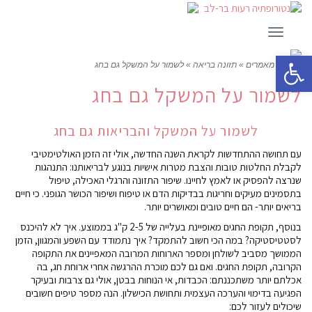
תפריט
פתח סרגל נגישות
ראשי
»
מאמרים
»
תזונה בריאה
»
לשמור על המשקל גם בחג
לשמור על המשקל גם בחג
לשמור על המשקל והבריאות גם בחג
עם תחושה ההתחדשות לקראת השנה החדשה, אולי זה הזמן האולטימטיבי
לקבלת החלטות טובות והצבת מטרות אישיות בנוגע לבריאותנו: התנהגות
שנרצה להפסיק או לאמץ לחיינו. שיפור התזונה והרגלי האכילה, טיפול
בתסמינים מעיקים וחריגות בבדיקות הדם או טיפוח ושיפור הכושר הגופני. כי חיים
בריאים יותר- הם חיים טובים ומאושרים יותר.
בנוסף, תקופת החגים מאופיינת בעלייה של 2-5 ק"ג בממוצע. איך לא להיכנס
לסטטיסטיקה? במה הכי חשוב להתמקד? איך נתמודד עם השפע והמגוון, הזמן
הממושך מסביב לשולחן ומספר הארוחות המרובה המאפיינים את התקופה
הקרובה, תקופת החגים. ואם גם לכם מוכרת ההרגשה אחרי ארוחת חג, בה
אכלתם יותר משתכננתם: הכבדות, אי הנוחות בבטן, אולי גם צרבות ובעיקר
הפגיעה בדימוי והערכה העצמית ותחושת הכישלון. הנה מספר טיפים חשובים
שיכולים לעזור לכם: