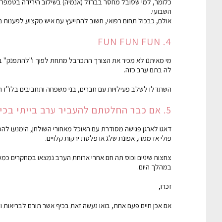
כלומר, למי שסובל מחסר בברזל (אנמיה) בשילוב הירידה בטמפרטור
השבועי.
אולם, כבכול תחום רפואי, חשוב להתייעץ עם איש מקצוע לפענוח ב
4. FUN FUN FUN
מי מאיתנו לא מכיר את הצורך התכרבל מתחת לפוך ו"להתפנק" במ
לה בתם ערב כזה.
השתדלו לשלב פעילויות עם חברים, בני משפחה ותחביבים בלו"ז השבו
5. אם כבר החלטתם להעביר ערב בייתי בכיף
דאגו לארגן פגישה מסודרת עם האוכל מאחורי השולחן, הימנעו להכני
פולי אדממה, אפונת שלג או פלטת ירקות קלויים.
צחצוח שיניים וכוס תה חם אחרי ארוחת הערב נמצאו במחקרים כמס
במהלך היום.
זכרו,
אם אכן חיים פעם אחת, בואו נעשה זאת בכיף אשר תורם לבריאות ולח