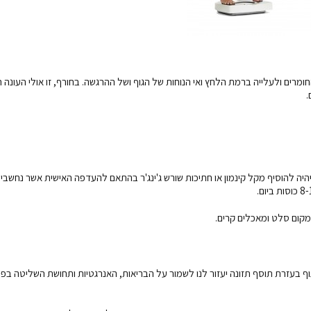
מרים ולעלייה ברמת הלחץ ואי הנוחות של הגוף ושל ההרגשה. בחורף, זו אולי העונה 
.
יהיה להוסיף מקל קינמון או חתיכות שורש ג'ינג'ר בהתאם להעדפה האישית אשר נחשבי
מקום סלט ומאכלים קרים.
וניים בעיקר ויטמין D, B12 וברזל ותגבור הגוף בעזרת תוסף תזונה יעזור לנו לשמור על הבריאות, האנרגטיות ותחושת השליטה 