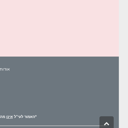
אודות 
*האמור לעי"ל
אינו
מהוו
גלילה