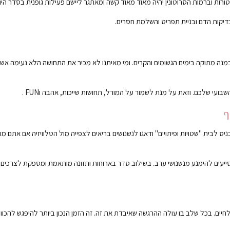
ות וברמות הסרוטונין יהיה מאוד מאוד קשה ומאתגר ליישם פעילות גופנית בסדר היו
דיקות הדם ובניית תפריט והשלמת חסרים.
נה מתוקה בימים הגשומים והקרים. ומי מאיתנו לא מכיר את התחושה הלא נעימה אש
עי שלכם. וזאת על מנת לשמור על המורל, תחושות שייכות, אהבה וFUN .
ס לבית "שטויות ופיתויים" ודאגו לנשנושים בריאים לצפייה מול הטלוויזיה אם אתם מו
ייעים להימנע מנשנושי ערב. בשילוב סדר בארוחות ותזונה מותאמת ומספקת לצרכים א
יים. בכל שלב בו עולה ההרגשה שאיבדת את זה. זה הזמן הנכון ביותר להיפגש להכוונה