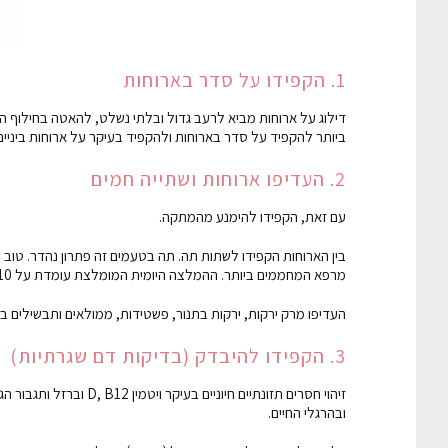
1. הקפידו על סדר בארוחות
דילוג על ארוחות מביא לרעב גדול ובלתי נשלט, להאטה בחילוף החו
ביותר להקפיד על סדר בארוחות ולהקפיד בעיקר על ארוחות ביניים
2. העדיפו ארוחות ושתייה חמים
עם זאת, הקפידו להימנע מהמתקה.
בין הארוחות הקפידו לשתות תה. תה בטעמים זה פתרון נהדר. טוב 
מרפא המחממים ביותר. ההמלצה היומית המומלצת עומדת על 8-10 כוסות ביום.
העדיפו מרק ירקות, ירקות בתנור, פשטידות, ממולאים ותבשילים ב
3. הקפידו להיבדק (בדיקות דם שגרתיות)
זיהוי חסרים תזונתיים חי
ובהרגלי החיים.