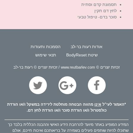
תסמונת קדם וסתית
לחץ דם תקין
סוכר בדם- טיפול טבעי
אודות רעות בר-לב
הסמכות ותעודות
שיטת BodyReset
תנאי שימוש
זכויות יוצרים © www.reutbarlev.com / זכויות יוצרים © רעות בר-לב
*האמור לעי"ל
אינו
מהווה הבטחה מוחלטת לירידה במשקל ו/או הורדת
כולסטרול ו/או הורדת סוכר ו/או הורדת לחץ דם.
המידע המופיע באתר מיועד להרחבת הידע האישי וההבנה הכללית בלבד כך
שתוכלו להיות שותפים פעילים בשמירה על בריאותכם ואיכות חייכם, אולם