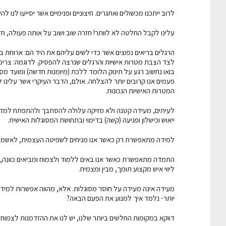
לרוב ייתכנו מכשולים ואתגרים. חיצוניים ופנימיים אשר יסייעו לנו 
עלינו לקבל החלטה לא לוותר! חזרה שוב ושוב על אותה פעולה, ח
הרגלים בריאים נפוצים אשר כדי לשים עליהם את היד הם: ארוחת בוקר
לצד הצבת מטרות אישיות והרגלים שנרצה להפסיק. לדוגמה: צריכת
בואו נחשוב רגע על תינוק הלומד ללכת (מיומנות חדשה) ומועד מ
פעמים אנו קרובים יותר להצלחה. אולם, הדבר העיקרי אשר עלינו
המטרות האישיות הנכונות.
לעיתים, מעידה קטנה ולא מזיקה עלולה להסתבך ולהתפתח למדרון
ייאוש וכישלון ופגיעה (קשה) בדימוי ובתחושת המסוגלות האישית.
למידה מתאפשרת רק כאשר אנו מניחים לשפיטה העצמית, לאשמה ול
התמדה מתאפשרת כאשר אנו באים ללמוד ולצמוח ומביאים כוונה, נ
ליווי איש מקצוע תומך, מבין ומצמיח.
מעידה אינה מעידה על חוסר מסוגלות. אלא, מהווה אפשרות למיד
יותר- נלמד איך למנוע את הפעם הבאה?
דווקא במקומות החלשים ביותר שלנו, יש לנו את ההזדמנות לצמוח ו