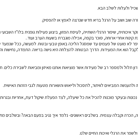
להשכיל ולעלות לשלב הבא.
זרה שוב ושוב על הרגל בריא חדש שנרצה לאמץ או להפסיק.
 איכותית, שיפור הרגלי השתייה, לעיסת המזון, ביצוע פעילות גופנית בלו"ז השבועי וע
 קינוח אחרי ארוחה, סוכר בקפה, אכילה מוגברת בשעות הערב ועוד..
ספר לא מועט של פעמים עד שמסגל הליכה באופן טבעי ובטוח. למעשה, ככל שנמעד י
 לקבל הוא את המעידות. הדרך הבטוחה להצלחה היא גישה בריאה. התמדה, נחישות ו
 תלול ולמספר רב של מעידות אשר מוציאות אותנו מאיזון ומביאות לשבירת כלים. ת
הענשה המביאים לוויתור, לתסכול ולייאוש והשארות מטעות לגבי הזהות האישית.
כונות ובעיקר מוכנות להכיל את כל שיעלה, לצד הפעלת שיקול דעת, אחריות ובגרות
ה, הכרה וקבלה עצמית. בשלבים ראשונים- נלמד איך נגיב בפעם הבאה? ובשלבים מ
לשפר את הרגלי ואיכות החיים שלנו.