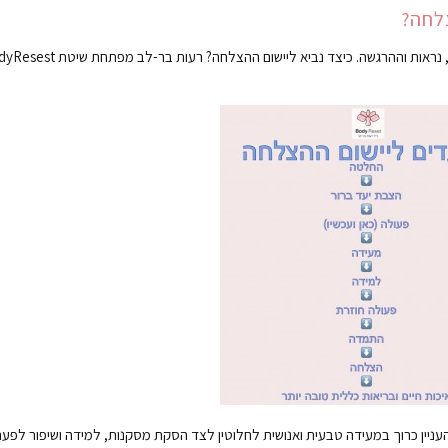
צלחה?
איכות חיים בליבה מולידה בריאות כללית טובה יותר, פיזית ונפשית, נראות וההרגשה. כיצד נביא ליישום ההצ
 העניין כרוך במעידה טבעית ואנושית לחלוטין לצד הסקת מסקנות, למידה ושיפור לפע