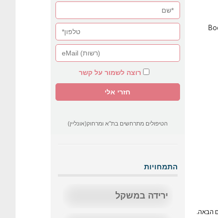
לחה? רעות בר-לב מפתחת שיטת BodyResest
רוצה לשמור על קשר
הטיפולים מתרחשים בת"א ומרחוק(אונליין)
התמחויות
ירידה במשקל
ם הבאה.