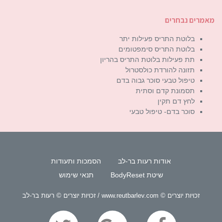
מאמרים נבחרים
בלוטת התריס פעילות יתר
בלוטת התריס סימפטומים
תת פעילות בלוטת התריס בהריון
תזונה להורדת כולסטרול
טיפול טבעי סוכר גבוה בדם
תסמונת קדם וסתית
לחץ דם תקין
סוכר בדם- טיפול טבעי
אודות רעות בר-לב
הסמכות ותעודות
שיטת BodyReset
תנאי שימוש
זכויות יוצרים © www.reutbarlev.com / זכויות יוצרים © רעות בר-לב