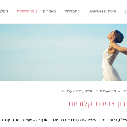
ב
שיטת BodyReset
התמחויות
מאמרים
מהתקשורת
המלצ
ים
»
מהתקשורת
»
מחשבון צריכת קלוריות
ן צריכת קלוריות
מחשבון RMR הינו מחשבון צריכת קלוריות (Resting Metabolic Rate), כלומר, מדד המייצג את כמות האנרגיה שהגוף שורף ללא פעילות. שם נוסף 