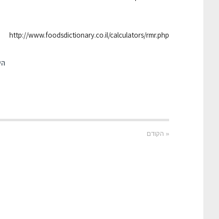
http://www.foodsdictionary.co.il/calculators/rmr.php
הי
« הקודם