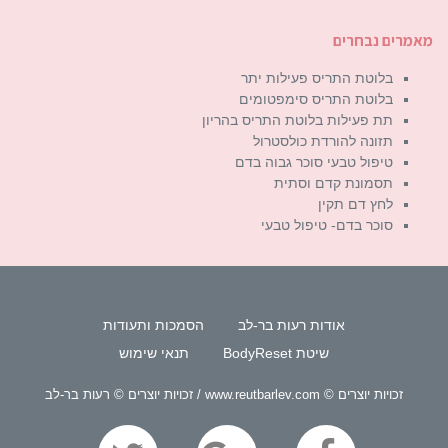
מאמרים נבחרים
בלוטת התריס פעילות יתר
בלוטת התריס סימפטומים
תת פעילות בלוטת התריס בהריון
תזונה להורדת כולסטרול
טיפול טבעי סוכר גבוה בדם
תסמונת קדם וסתית
לחץ דם תקין
סוכר בדם- טיפול טבעי
אודות רעות בר-לב
הסמכות ותעודות
שיטת BodyReset
תנאי שימוש
זכויות יוצרים © www.reutbarlev.com / זכויות יוצרים © רעות בר-לב