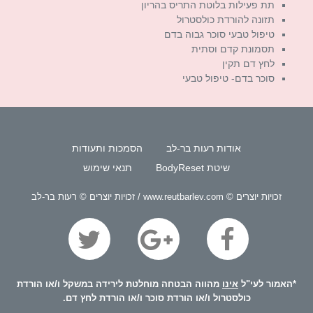
תת פעילות בלוטת התריס בהריון
תזונה להורדת כולסטרול
טיפול טבעי סוכר גבוה בדם
תסמונת קדם וסתית
לחץ דם תקין
סוכר בדם- טיפול טבעי
אודות רעות בר-לב
הסמכות ותעודות
שיטת BodyReset
תנאי שימוש
זכויות יוצרים © www.reutbarlev.com / זכויות יוצרים © רעות בר-לב
*האמור לעי"ל
אינו
מהווה הבטחה מוחלטת לירידה במשקל ו/או הורדת
כולסטרול ו/או הורדת סוכר ו/או הורדת לחץ דם.