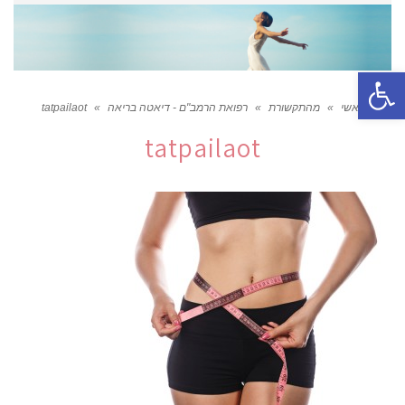
פתח סרגל נגישות
ראשי
»
מהתקשורת
»
רפואת הרמב"ם - דיאטה בריאה
»
tatpailaot
tatpailaot