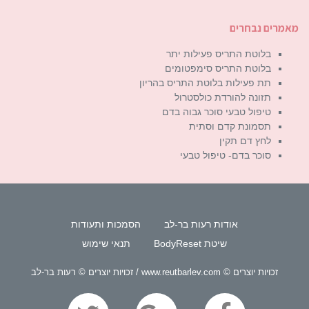
מאמרים נבחרים
בלוטת התריס פעילות יתר
בלוטת התריס סימפטומים
תת פעילות בלוטת התריס בהריון
תזונה להורדת כולסטרול
טיפול טבעי סוכר גבוה בדם
תסמונת קדם וסתית
לחץ דם תקין
סוכר בדם- טיפול טבעי
אודות רעות בר-לב
הסמכות ותעודות
שיטת BodyReset
תנאי שימוש
זכויות יוצרים © www.reutbarlev.com / זכויות יוצרים © רעות בר-לב