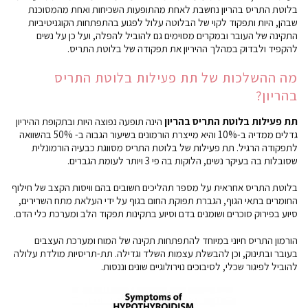
בלוטת התריס בהריון נחשבת לאחת מהתופעות השכיחות ואחת מהמסוכנת
שבהן, היות ותפקוד לקוי של הבלוטה עלול לפגוע בהתפתחות הקוגניטיביות
התקינה של העובר ובמקרים מסוימים גם להוביל להפלה, ועל כן על נשים
להקפיד ולבדוק במהלך ההיריון את תפקודה של בלוטת התריס.
מה ההשלכות של תת פעילות בלוטת התריס
בהריון?
תת פעילות בלוטת התריס בהריון
הינה תופעה נפוצה היות ובתקופת ההיריון
גדלים ממדיה ב-10% והיא מייצרת הורמונים בשיעור הגבוה ב- 50% בהשוואה
לתפקודה הרגיל. תת פעילות של בלוטת התריס מסווגת כבעיה הורמונלית
שסובלות בה בעיקר נשים, הלוקות בה פי 3 ויותר לעומת הגברים.
בלוטת התריס אחראית על מספר תהליכים חשובים בהם וויסות הקצב של חילוף
החומרים בתאי הגוף, הגברת תפוקת החום בגוף על ידי העלאת מתח השרירים,
סיוע בפירוק סוכרים ושומנים בדם וסיוע בתקינות תפקוד הלב ומערכת כלי הדם.
הורמון התריס חיוני במיוחד להתפתחות תקינה של המוח ומערכת העצבים
בעובר ובתינוק, וכן להבשלת עצמות השלד וגדילה. תת-תריסיות מולדת עלולה
להוביל לפיגור שכלי, לסיבוכים נוירולוגיים שונים וננסות.