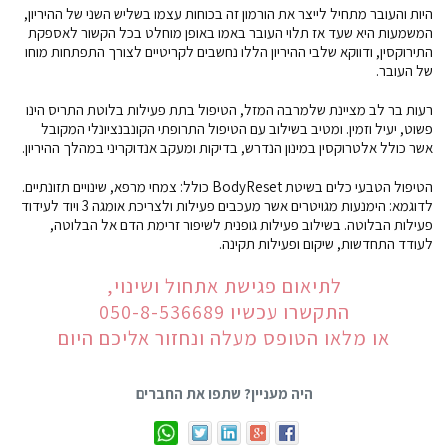
היות והעובר מתחיל לייצר את הורמון זה בכוחות עצמו בשליש השני של ההיריון,
המשמעות היא שעד אז תלוי העובר באמו באופן מוחלט בכל הקשור לאספקת
התירוקסין, ודווקא שלבי ההיריון הללו נחשבים לקריטיים לצורך התפתחות מוחו
של העובר.
רעות בר לב מציינת שלמרבה המזל, הטיפול בתת פעילות בלוטת התריס הינו
פשוט, יעיל וזמין. ומטיב בשילוב עם הטיפול התרופתי הקונבנציונלי המקובל
אשר כולל אלטרוקסין במינון הנדרש, בדיקות ומעקב אנדוקריני במהלך ההיריון.
הטיפול הטבעי כלים בשיטת BodyReset כולל: צמחי מרפא, שינויים תזונתיים.
לדוגמא: הימנעות מגויטרים אשר מעכבים פעילות ולצריכת אומגה 3 ויוד לעידוד
פעילות הבלוטה. בשילוב פעילות גופנית לשיפור זרימת הדם אל הבלוטה,
לעודד התחדשות, שיקום ופעילות תקינה.
לתיאום פגישת אתחול ושינוי,
התקשרו עכשיו 050-8-536689
או מלאו הטופס מעלה ונחזור אליכם היום
היה מעניין? שתפו את החברים