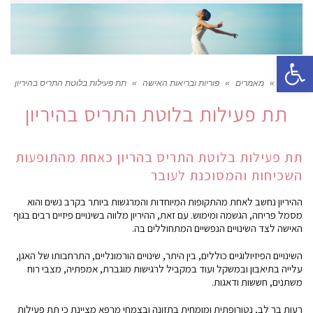
פתח סרגל נגישות
ראשי
»
מאמרים
»
פוריות ובריאות האישה
»
תת פעילות בלוטת התריס בהיריון
תת פעילות בלוטת התריס בהיריון
תת פעילות בלוטת התריס בהריון כאחת מהתופעות
השכיחות והמסוכנת לעובר
ההיריון נחשב לאחת מהתקופות המיוחדות והמרגשות ביותר בקרב נשים והוא
מסמל פריחה, הגשמה ומימוש. עם זאת, ההיריון מלווה בשינויים פיזיים רבים בגוף
האישה לצד השינויים הנפשיים המתחוללים בה.
השינויים הפיזיולוגיים כוללים, בין היתר, שינויים הורמונליים, התרחבותו של האגן,
עלייה בתיאבון ובמשקל ועוד במקביל לרגישות מוגברת, אמפתיה, מצבי רוח
משתנים, חששות ודאגות.
רעות בר לב, נטורופתית ומומחית בתזונה ובצמחי מרפא מציינת כי תת פעילות