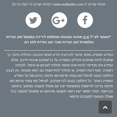
זכויות יוצרים © www.reutbarlev.com / זכויות יוצרים © רעות בר-לב
*האמור לעי"ל
אינו
מהווה הבטחה מוחלטת לירידה במשקל ו/או הורדת
כולסטרול ו/או הורדת סוכר ו/או הורדת לחץ דם.
המידע המופיע באתר מיועד להרחבת הידע האישי וההבנה הכללית בלבד כך
שתוכלו להיות שותפים פעילים בשמירה על בריאותכם ואיכות חייכם, אולם
המידע אינו מתיימר להיות ואינו מהווה תחליף לאבחון או טיפול, להנחיה
רפואית, חוות דעת רפואית, או תחליף להתייעצות עם רופא מומחה. אין לבצע
החלטה בנוגע לטיפול ו/או צמחי מרפא ו/או תרופה בהתבסס על המידע
המופיע באתר. כל החלטה בנוגע לבריאותכם, לטיפול ו/או צמחי מרפא ו/או
תרופה צריכה להיעשות באמצעות יעוץ עם מטפל מקצועי ומוסמך בתחום
הבריאות. תמיד חפשו ייעוץ רפואי מקצועי מהרופא או ממטפל מוסמך בכל
שאלה הנוגעת למצבכם הרפואי.
גלילה
לראש