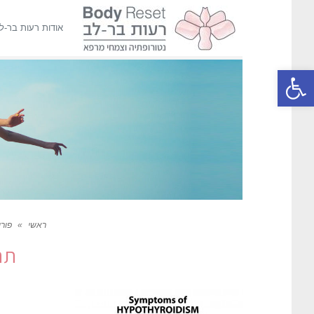
אודות רעות בר-ל
פתח סרגל נגישות
ראשי
»
פור
תת-