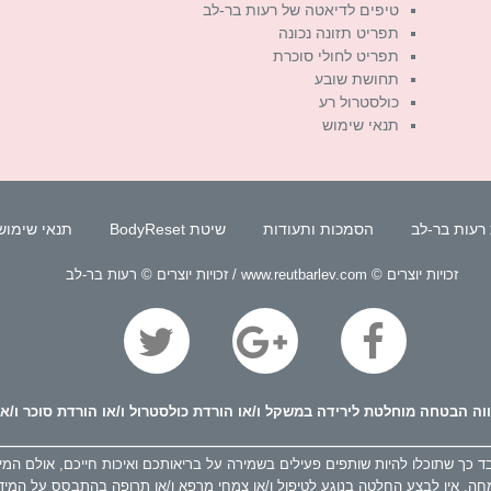
טיפים לדיאטה של רעות בר-לב
תפריט תזונה נכונה
תפריט לחולי סוכרת
תחושת שובע
כולסטרול רע
תנאי שימוש
רעות בר-לב
הסמכות ותעודות
שיטת BodyReset
תנאי שימוש
זכויות יוצרים © www.reutbarlev.com / זכויות יוצרים © רעות בר-לב
ה הבטחה מוחלטת לירידה במשקל ו/או הורדת כולסטרול ו/או הורדת סוכר ו/או
ך שתוכלו להיות שותפים פעילים בשמירה על בריאותכם ואיכות חייכם, אולם המידע א
חה. אין לבצע החלטה בנוגע לטיפול ו/או צמחי מרפא ו/או תרופה בהתבסס על המיד