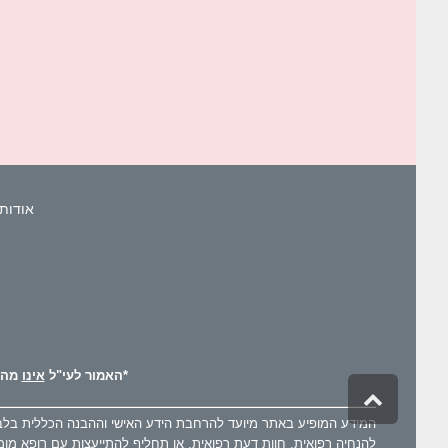
אודות 
*האמור לעי"ל
אינו
מהוו
גלילה
לראש
המידע המופיע באתר מיועד להרחבת הידע האישי וההבנה הכללית בלבד כ
העמוד
להנחיה רפואית, חוות דעת רפואית, או תחליף להתייעצות עם רופא מומ