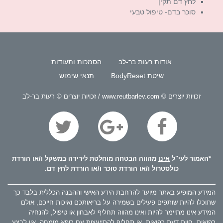
לחץ דם תקין
סוכר בדם- טיפול טבעי
אודות רעות בר-לב
הסמכות ותעודות
שיטת BodyReset
תנאי שימוש
זכויות יוצרים © www.reutbarlev.com / זכויות יוצרים © רעות בר-לב
*האמור לעי"ל
אינו
מהווה הבטחה מוחלטת לירידה במשקל ו/או הורדת
כולסטרול ו/או הורדת סוכר ו/או הורדת לחץ דם.
המידע המופיע באתר מיועד להרחבת הידע האישי וההבנה הכללית בלבד כך
שתוכלו להיות שותפים פעילים בשמירה על בריאותכם ואיכות חייכם, אולם
המידע אינו מתיימר להיות ואינו מהווה תחליף לאבחון או טיפול, להנחיה
רפואית, חוות דעת רפואית, או תחליף להתייעצות עם רופא מומחה. אין לבצע