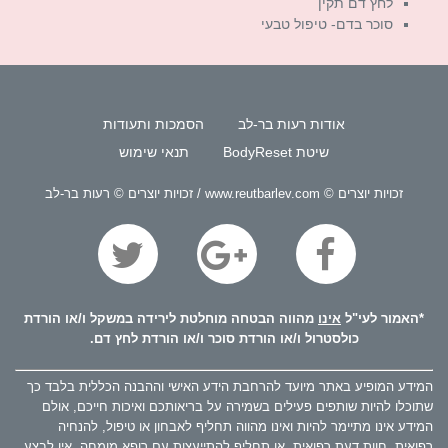
לחץ דם תקין
סוכר בדם- טיפול טבעי
אודות רעות בר-לב
הסמכות ותעודות
שיטת BodyReset
תנאי שימוש
זכויות יוצרים © www.reutbarlev.com / זכויות יוצרים © רעות בר-לב
*האמור לעי"ל
אינו
מהווה הבטחה מוחלטת לירידה במשקל ו/או הורדת
כולסטרול ו/או הורדת סוכר ו/או הורדת לחץ דם.
המידע המופיע באתר מיועד להרחבת הידע האישי וההבנה הכללית בלבד כך
שתוכלו להיות שותפים פעילים בשמירה על בריאותכם ואיכות חייכם, אולם
המידע אינו מתיימר להיות ואינו מהווה תחליף לאבחון או טיפול, להנחיה
רפואית, חוות דעת רפואית, או תחליף להתייעצות עם רופא מומחה. אין לבצע