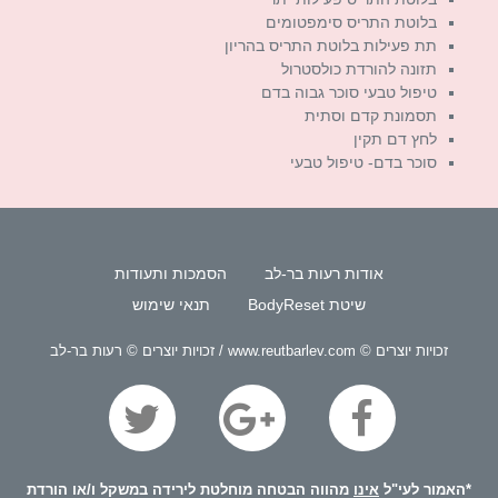
בלוטת התריס סימפטומים
תת פעילות בלוטת התריס בהריון
תזונה להורדת כולסטרול
טיפול טבעי סוכר גבוה בדם
תסמונת קדם וסתית
לחץ דם תקין
סוכר בדם- טיפול טבעי
אודות רעות בר-לב
הסמכות ותעודות
שיטת BodyReset
תנאי שימוש
זכויות יוצרים © www.reutbarlev.com / זכויות יוצרים © רעות בר-לב
*האמור לעי"ל
אינו
מהווה הבטחה מוחלטת לירידה במשקל ו/או הורדת