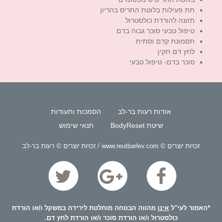
תת פעילות בלוטת התריס בהריון
תזונה להורדת כולסטרול
טיפול טבעי סוכר גבוה בדם
תסמונת קדם וסתית
לחץ דם תקין
סוכר בדם- טיפול טבעי
אודות רעות בר-לב
הסמכות ותעודות
שיטת BodyReset
תנאי שימוש
זכויות יוצרים © www.reutbarlev.com / זכויות יוצרים © רעות בר-לב
*האמור לעי"ל
אינו
מהווה הבטחה מוחלטת לירידה במשקל ו/או הורדת
כולסטרול ו/או הורדת סוכר ו/או הורדת לחץ דם.