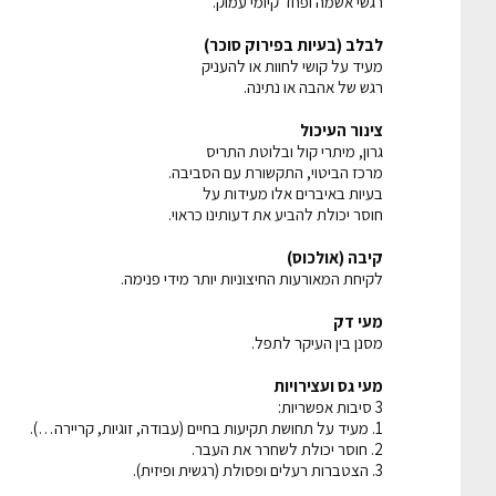
רגשי אשמה ופחד קיומי עמוק.
לבלב (בעיות בפירוק סוכר)
מעיד על קושי לחוות או להעניק
רגש של אהבה או נתינה.
צינור העיכול
גרון, מיתרי קול ובלוטת התריס
מרכז הביטוי, התקשורת עם הסביבה.
בעיות באיברים אלו מעידות על
חוסר יכולת להביע את דעותינו כראוי.
קיבה (אולכוס)
לקיחת המאורעות החיצוניות יותר מידי פנימה.
מעי דק
מסנן בין העיקר לתפל.
מעי גס ועצירויות
3 סיבות אפשריות:
1. מעיד על תחושת תקיעות בחיים (עבודה, זוגיות, קריירה…).
2. חוסר יכולת לשחרר את העבר.
3. הצטברות רעלים ופסולת (רגשית ופיזית).