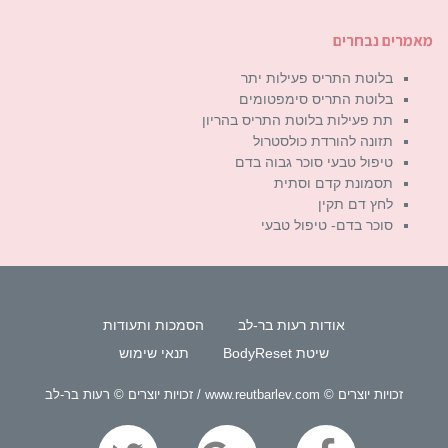
מאמרים נבחרים
בלוטת התריס פעילות יתר
בלוטת התריס סימפטומים
תת פעילות בלוטת התריס בהריון
תזונה להורדת כולסטרול
טיפול טבעי סוכר גבוה בדם
תסמונת קדם וסתית
לחץ דם תקין
סוכר בדם- טיפול טבעי
אודות רעות בר-לב
הסמכות ותעודות
שיטת BodyReset
תנאי שימוש
זכויות יוצרים © www.reutbarlev.com / זכויות יוצרים © רעות בר-לב