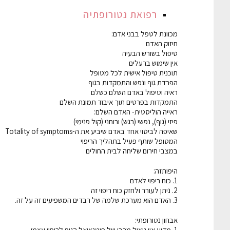
רפואת נטורופתיה
מכוונת לטפל בבני אדם:
חיזוק האדם
טיפול בשורש הבעיה
אין שימוש ברעלים
תוכנית טיפול אישית לכל מטופל
הפרדת גוף ונפש והתמקדות בגוף
ראיה וטיפול באדם השלם כשלם
התמקדות בפרטים תוך איבוד תמונת השלם
ראייה הוליסטית- האדם השלם:
פיזי (גוף), נפשי (רגש) ורוחני (קול פנימי)
שאיפה לביטוי אחד באדם שיביע את ה-Totality of symptoms
המטופל שותף פעיל בתהליך הריפוי
במצבי חירום שליחה לבית החולים
היפותזה:
1. כוח ריפוי לאדם
2. ניתן לעורר ולחזק כוח ריפוי זה
3. האדם הוא מערכת שלמה של רבדים המשפיעים זה על זה.
אבחון נטורופתי:
1. מדוע אין ניצול מרבי של פוטנציאל הגוף לריפוי עצמי