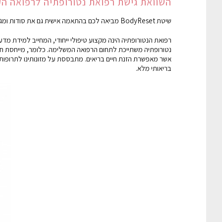
השוואת גישת רפואת נטורופתיה לרפואה הק
שיטת BodyReset מביאה לכם בהתאמה אישית גם את סודות ומגוון כלים טבעיים לצד אבחון מסורתי מעולם הרפואה המשלימה, רפואת הנטורופתיה.
רפואת הנטורופתיה הינה מקצוע טיפולי ייחודי, המחייב למידת מדע ו
נטורופתיה משתייכת לתחום הרפואה המשלימה. כלומר, מייחסת ח
אשר מאפשרת הזנת חיים בריאים. מתבססת על מזונותינו לתרופותינו
בריאותי מלא.