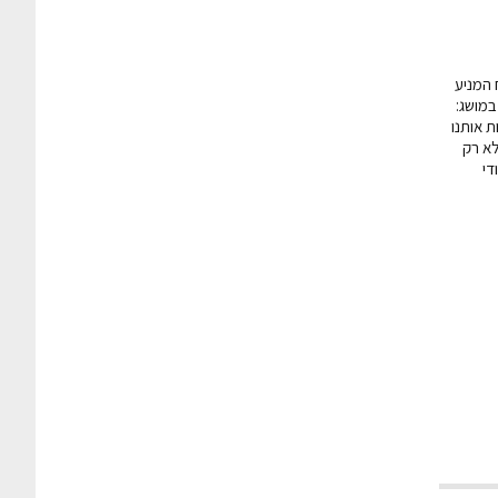
"צ'י" (בפי הסינים). הכוח המניע
במושג:
 אותנו
לא רק
די