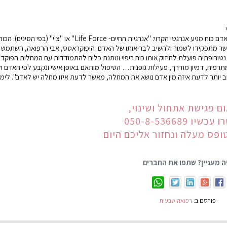
אחד מעקרונות היסוד על פי תפיסת רפואת נטורופתיה הינה שיש לאדם כוח מניע אנרגטי הקרוי: "אנרגיית החיים- Life Force" או 
ום אשר מתפקידו לשמור ולהשיב לבריאותו של האדם. היפוקראטס, אבי הרפואה, השתמש 
ורופתיה פועלת לחיזוק אותו כוח ריפוי ונותנת כלים להתמודדות עם המחלות הפוקדות
תרפיה, דמיון מודרך, פעילות גופנית… הטיפול מותאם באופן אישי ונקבע לפי האדם ו
 יותר לדעת איזה מין אדם נושא את המחלה, מאשר לדעת איזו מחלה יש לאדם". לימו
ם פגישת אתחול ושינוי,
יו 050-8-536689
ופס מעלה ונחזור אליכם היום
ה מעניין? שתפו את החברים
פורסם ב:
רפואה טבעית