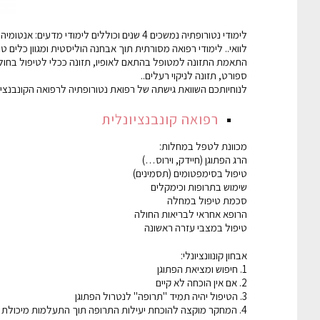
לימודי נטורופתיה נמשכים 4 שנים וכוללים לימ
לוואי.. לימודי רפואה מסורתית תוך אבחנה הוליסטית ומגוון כלים טבעי
התאמת התזונה למטופל בהתאם לאופיו, תזונה ככלי לטיפול בחולי, ג
ספורט, תזונה לניקוי רעלים..
לנוחיותכם השוואת גישתה של רפואת נטורופתיה לרפואה הקונבנציונ
רפואה קונבנציונלית
מכוונת לטפל במחלות:
הרג הפתוגן (חיידק, וירוס…)
טיפול בסימפטומים (תסמינים)
שימוש בתרופות וכימקלים
סכמת טיפול במחלה
הרופא אחראי לבריאות החולה
טיפול במצבי עזרה ראשונה
אבחון קונוונציונלי:
1. חיפוש ומציאת הפתוגן
2. אם אין הוכחה לא קיים
3. הטיפול יהיה תמיד "תרופה" לנטרול הפתוגן
4. המחקר מוקצה להוכחת יעילות התרופה תוך התעלמות מיכולת הריפוי של האדם