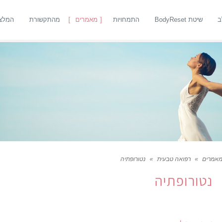
ב
שיטת BodyReset
התמחויות
מאמרים
מהתקשורת
המלצ
אמרים
»
רפואה טבעית
»
נטורופתיה
נטורופתיה