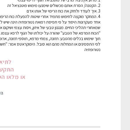
2. הקטנה/ הסרת אותם מכשולים שימנעו מימוש פוטנציאל זה
3. איך לעודד ולחזק את כוח הריפוי של אותו אדם
4. המחקר מוקצה לחיפוש מתמיד אחרי שיטות להפעלת כוח הריפוי
שמאחורי תהליכי החיים. מנגנון טבעי של איזון, ויסות עצמי ושיק
"הכוח המרפא של הטבע" שהורה על יכולתו של הגוף לרפא עצמו. נט
תוך שימוש בכלים מהטבע: תזונה, צמחי מרפא, תוספי תזונה, ארומ
לפי התסמינים או המחלות מהם הוא סובל. היפוקראטס אמר: "חשוב
נטורופתיה
לתיאו
התקשרו עכש
או מלאו הט
הי