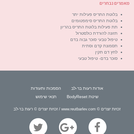
מאמרים נבחרים
בלוטת התריס פעילות יתר
בלוטת התריס סימפטומים
תת פעילות בלוטת התריס בהריון
תזונה להורדת כולסטרול
טיפול טבעי סוכר גבוה בדם
תסמונת קדם וסתית
לחץ דם תקין
סוכר בדם- טיפול טבעי
אודות רעות בר-לב
הסמכות ותעודות
שיטת BodyReset
תנאי שימוש
זכויות יוצרים © www.reutbarlev.com / זכויות יוצרים © רעות בר-לב