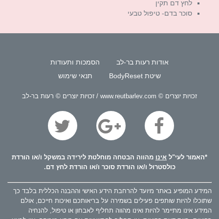
לחץ דם תקין
סוכר בדם- טיפול טבעי
אודות רעות בר-לב
הסמכות ותעודות
שיטת BodyReset
תנאי שימוש
זכויות יוצרים © www.reutbarlev.com / זכויות יוצרים © רעות בר-לב
*האמור לעי"ל
אינו
מהווה הבטחה מוחלטת לירידה במשקל ו/או הורדת
כולסטרול ו/או הורדת סוכר ו/או הורדת לחץ דם.
המידע המופיע באתר מיועד להרחבת הידע האישי וההבנה הכללית בלבד כך
שתוכלו להיות שותפים פעילים בשמירה על בריאותכם ואיכות חייכם, אולם
המידע אינו מתיימר להיות ואינו מהווה תחליף לאבחון או טיפול, להנחיה