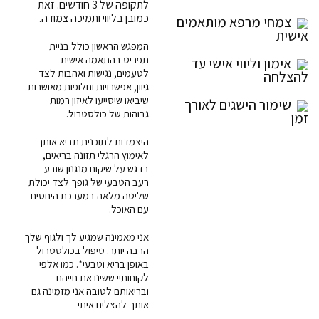
לתקופה של 3 חודשים. זאת
כמובן בליווי ותמיכה צמודה.
צמחי מרפא מותאמים
אישית
המפגש הראשון כולל בניית
תפריט בהתאמה אישית
אימון וליווי אישי עד
לטעמים, נגישות ואהבות לצד
להצלחה
גיוון, אפשרויות וחלופות מאושרות
שיביאו שיסייעו לאיזון רמות
שימור הישגים לאורך
גבוהות של כולסטרול.
זמן
היצמדות לתוכנית תביא אותך
לאימוץ הרגלי תזונה בריאים,
בדגש על שיקום מנגנון שובע-
רעב הטבעי של גופך לצד יכולת
שליטה מלאה במערכת היחסים
עם האוכל.
אני מאמינה שמגיע לך ולגוף שלך
הרבה יותר. טיפול בכולסטרול
באופן בריא וטבעי*. כמו אלפי
לקוחותיי ששינו את חייהם
ובריאותם לטובה אני מזמינה גם
אותך להצליח איתי