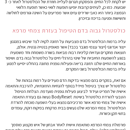
יש לקחת לכל החיים. והפסקתן תגרום לעלייה חוזרת של הכולסטרול לאחר כ- 3
שבועות. כמו כן, לעיתים קרובות יופיעו תופעות לוואי כאשר תופעת הלוואי
הנפוצה ביותר היא כאבי שרירים עזים אשר מפריעים על השינה וגורמים לחולשה
ותשישות ופגיעה בריכוז ובזיכרון.
כולסטרול גבוה בדם הטיפול בעזרת צמחי מרפא
עליה ברמות הכולסטרול בדם מצביעות על תזונה לקויה לצד שיבוש במנגנון
ייצור אנדוגני (ייצור עצמי מוגבר בכבד) אשר מאופיין בנטייה גנטית. אולם,
תוצאות מחקרים ועדויות קליניות רבות מביאות בשורה משמחת וחד משמעית
בנוגע להשפעות החיוביות של שינוי בהרגלי חיים על כולסטרול גבוה בדם. ושיפור
באורחות החיים שלנו: תזונה בריאה ופעילות גופנית מתונה בהחלט יסייעו למנוע
עליה ברמות הכולסטרול בשני המקרים.
אם זאת, במקרים בהם ממצאי בדיקות הדם מעידים על רמות גבוהות של
כולסטרול יש צורך בטיפול מיידי! בנוסף להנחיות התזונתיות, להרכבת והתאמה
אישית של תפריט ועידוד לביצוע פעילות גופנית מועדפת. הצלחת הטיפול
הטבעי להורדת כולסטרול בשיטת BodyReset נעשה גם בעזרת התאמה
אישית של צמחי מרפא אשר מרכיביהם נמצאו בעלי השפעה מוכחת להורדת
הכולסטרול. צמחי המרפא שלנו נעשים בבית מרקחת בפיקוח רוקח, עומדים
בתווי תקן וכשרות.
פורמולת צמחי המרפא מותאמת אישית לאחר אבחון של איש מקצוע מוסמך