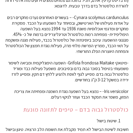
(הרבליסט קליני). אולם, תכיל בתוכה גם צמחים נפוצים וידועים מזה אלפי דורות
להורדת כולסטרול בדם בדרך טבעית. לדוגמא:
Cynara scolymus cardunculus- – בעשורים האחרונים נערכו מחקרים רבים
על אודות פעילותו של הארטישוק, ובמיוחד על השפעתו על הכבד. מסקירת
מחקרים ומדגמי אוכלוסיות משנת 1936 עד 1994 נמצא בעל השפעה
היפוליפידית- מפחיתה רמות כולסטרול וטריגליצרידים ברמות של כ- 45%.
מנגנוני ההשפעה: עיכוב ביוסינתזה של כולסטרול בכבד, פעילות מגנה ומשקמת
על תאי הכבד, ממריץ הפרשת מלחי מרה, פעילות נוגדת חמצון של הכולסטרול
והפחתת היווצרות הפלג התורשתי.
-מיטאקי Grifola frondosa Maitake- השפעה היפוגליקמית ומביאה לשיפור
משמעותי בטיפול בסוכר גבוה בדם ובסיבוכים. משפעל פעילות כבד ומוריד
כולסטרול גבוה בדם. מסייע לגוף לווסת ולהגיע ללחץ דם תקין. ומסייע לזרז
ירידה במשקל 3-12 ק"ג בחודשיים.
Iris versicolor- – נמצא בעל השפעה נוגדת השמנה ומפחיתה את צריכת
המזון, משפר את תפקוד הכבד ועוזר לניקוי רעלים.
כולסטרול גבוה בדם – טיפים לתזונה מונעת
שיטות בישול
חשיבות לשיטת הבישול לא תמיד מקבלת את תשומת הלב הרצויה. טיגון ובישול