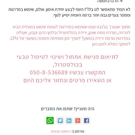
הרבו בתנועה
לא תמיד מתאפשר לנו בלו"ז היומי לבצע יחידת אימון. אולם, שימוש במדרגות
ומספר צעדים גבוה יותר ברמה היומית יסייע לגוף.
מחקר שנערך בג'נבה מצא ששימוש במדרגות לעומת שימוש במעלית הביא
להרזיה, הורדת מסת שומן, ירידה בכולסטרול ובלחץ הדם. וקבע, שעליה
במדרגות גורמת ירידה במשקל לאורך זמן מפחיתה תמותה בשיעור של 15%.
למחקר המלא לחצו כאן
לתיאום פגישת אתחול ושינוי לטיפול טבעי
בכולסטרול,
התקשרו עכשיו 050-8-536689
או השאירו פרטים ונחזור אליכם היום
היה מעניין? שתפו את החברים
פורסם ב:
רפואה טבעית