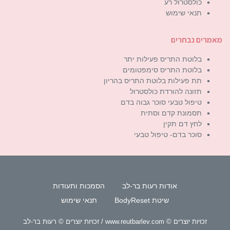
כולסטרול רע
תנאי שימוש
מאמרים נבחרים
בלוטת התריס פעילות יתר
בלוטת התריס סימפטומים
תת פעילות בלוטת התריס בהריון
תזונה להורדת כולסטרול
טיפול טבעי סוכר גבוה בדם
תסמונת קדם וסתית
לחץ דם תקין
סוכר בדם- טיפול טבעי
אודות רעות בר-לב
הסמכות ותעודות
שיטת BodyReset
תנאי שימוש
זכויות יוצרים © www.reutbarlev.com / זכויות יוצרים © רעות בר-לב