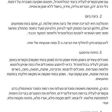
עם שמן נקשרים לעליה ביצור הכולסטרול, חמצונו ושקיעה מוגברת על דפנות
כלי הדם. לכן, העדיפו צלייה, אידוי, בישול ללא שמן או אפייה.
ביצה ביום
ההמלצה היא לצריכה יומית של ביצה אחת שלמה. כן, אתם בטח מופתעים.
אולם, חלמון הביצה מספק לגוף לציטין. הלציטין פועל כחומר מתחלב ומהווה
חומר חיוני האחראי לסנתוז הכולסטרול ולשיפור תפקוד הכבד.
לטבעונים ניתן להחליף את הביצה ב-3 מנות שבועיות של סויה.
היזהרו והימנעו
מאכלים עשירים בשומן מהחי ושומן טרנס (שומן צמחי מוקשה) נקשרים באופן
מובהק לעליה בכולסטרול. כדאי להימנע ממאכלים אלו כמה שניתן ולמצוא
חלופות מועדפות. מאכלים לדוגמא: מרגרינה, שמנת, חמאה, מיונז, בשרים
וגבינות שמנות, שמן קוקוס ועוד.. ושומן צמחי מוקשה או מוקשה חלקית במזונות
מתועשים.
כמו כן, פחמימות פשוטות וסוכרים מעלות את רמות הסוכר והאינסולין בדם
ונקשרים לעליה ברמות הטריגליצרידים. החליפו את המוצרים בצריכה היומית
לפחמימות מלאות. לדוגמא: לחם מקמח מלא, אורז מלא, פסטה מקמח מלא.
ועוד.