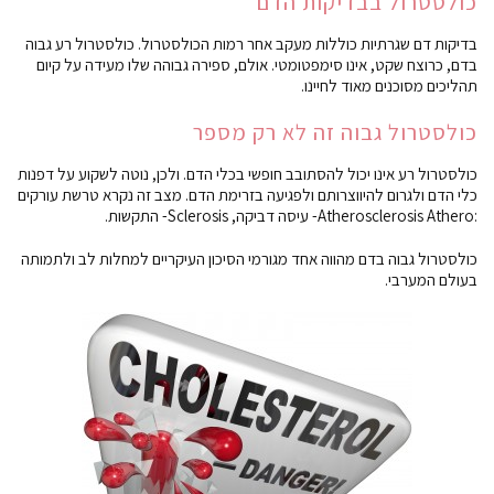
כולסטרול בבדיקות הדם
בדיקות דם שגרתיות כוללות מעקב אחר רמות הכולסטרול. כולסטרול רע גבוה
בדם, כרוצח שקט, אינו סימפטומטי. אולם, ספירה גבוהה שלו מעידה על קיום
תהליכים מסוכנים מאוד לחיינו.
כולסטרול גבוה זה לא רק מספר
כולסטרול רע אינו יכול להסתובב חופשי בכלי הדם. ולכן, נוטה לשקוע על דפנות
כלי הדם ולגרום להיווצרותם ולפגיעה בזרימת הדם. מצב זה נקרא טרשת עורקים
:Atherosclerosis Athero- עיסה דביקה, Sclerosis- התקשות.
כולסטרול גבוה בדם מהווה אחד מגורמי הסיכון העיקריים למחלות לב ולתמותה
בעולם המערבי.