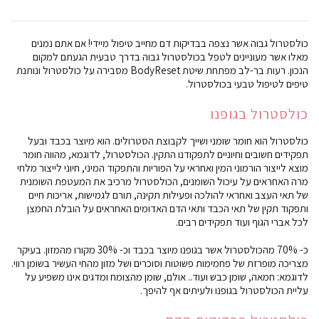
כולסטרול גבוה אשר נצפה בבדיקות דם מחייב טיפול מיידי! אם אתם נמנים
מאלו אשר מעוניינים לטפל בכולסטרול גבוה בדרך טבעית הגעתם למקום
הנכון. רעות בר-לב מפתחת שיטת BodyReset מסבירה על כולסטרול ונותנת
טיפים לטיפול טבעי בכולסטרול.
כולסטרול בגופנו
כולסטרול הוא חומר שומני ושייך לקבוצת הסטרולים. הוא מיוצר בכבד ובעל
תפקידים חשובים וחיוניים לתפקודנו התקין. הכולסטרול, לדוגמא, מהווה חומר
מוצא לייצור הורמוני המין ואחראי על הפוריות והתפקוד המיני, חיוני לייצור מלחי
מרה האחראים על עיכול השומנים, הכולסטרול מרכיב את המעטפת השומנית
של תאי העצב ואחראי להולכה ופעילות תקינה, תורם לגמישות, אריכות חיים
ותפקוד תקין של תאי הכבד ותאי הדם האדומים האחראים על הובלת החמצן
לכל אברי הגוף ועוד תפקידים רבים.
כ- 70% מהכולסטרול אשר בגופנו מיוצר בכבד וכ- 30% מקורו מהמזון. בעיקר
מצריכה מופרזת של פחמימות פשוטות וסוכרים ושל מזון מהחי העשיר בשומן רווי.
לדוגמא: חמאה, שומן כבש ועוד.. אולם, שומן מהצומח ומדגים אינו משפיע על
עליית הכולסטרול בגופנו ולעיתים אף להיפך.