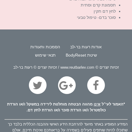
תסמונת קדם וסתית
לחץ דם תקין
סוכר בדם- טיפול טבעי
אודות רעות בר-לב
הסמכות ותעודות
שיטת BodyReset
תנאי שימוש
זכויות יוצרים © www.reutbarlev.com / זכויות יוצרים © רעות בר-לב
*האמור לעי"ל
אינו
מהווה הבטחה מוחלטת לירידה במשקל ו/או הורדת
כולסטרול ו/או הורדת סוכר ו/או הורדת לחץ דם.
המידע המופיע באתר מיועד להרחבת הידע האישי וההבנה הכללית בלבד כך
שתוכלו להיות שותפים פעילים בשמירה על בריאותכם ואיכות חייכם, אולם