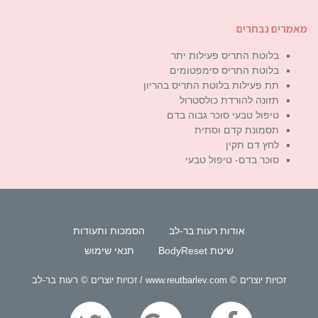
מאמרים נבחרים
בלוטת התריס פעילות יתר
בלוטת התריס סימפטומים
תת פעילות בלוטת התריס בהריון
תזונה להורדת כולסטרול
טיפול טבעי סוכר גבוה בדם
תסמונת קדם וסתית
לחץ דם תקין
סוכר בדם- טיפול טבעי
אודות רעות בר-לב
הסמכות ותעודות
שיטת BodyReset
תנאי שימוש
זכויות יוצרים © www.reutbarlev.com / זכויות יוצרים © רעות בר-לב