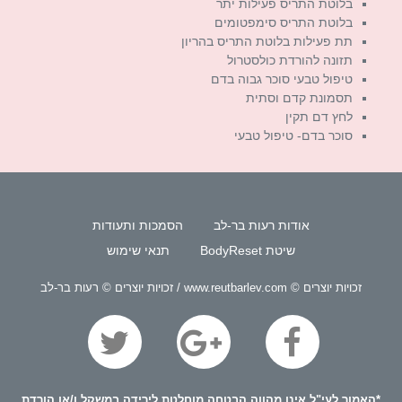
בלוטת התריס פעילות יתר
בלוטת התריס סימפטומים
תת פעילות בלוטת התריס בהריון
תזונה להורדת כולסטרול
טיפול טבעי סוכר גבוה בדם
תסמונת קדם וסתית
לחץ דם תקין
סוכר בדם- טיפול טבעי
אודות רעות בר-לב
הסמכות ותעודות
שיטת BodyReset
תנאי שימוש
זכויות יוצרים © www.reutbarlev.com / זכויות יוצרים © רעות בר-לב
*האמור לעי"ל
אינו
מהווה הבטחה מוחלטת לירידה במשקל ו/או הורדת