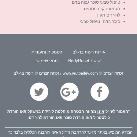
טיפול טבעי סוכר גבוה בדם
תסמונת קדם וסתית
לחץ דם תקין
סוכר בדם- טיפול טבעי
אודות רעות בר-לב
הסמכות ותעודות
שיטת BodyReset
תנאי שימוש
זכויות יוצרים © www.reutbarlev.com / זכויות יוצרים © רעות בר-לב
*האמור לעי"ל
אינו
מהווה הבטחה מוחלטת לירידה במשקל ו/או הורדת
כולסטרול ו/או הורדת סוכר ו/או הורדת לחץ דם.
המידע המופיע באתר מיועד להרחבת הידע האישי וההבנה הכללית בלבד כך